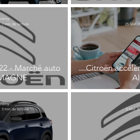
érémy
1 min de lecture
25 févr. 
022 - Marché auto
Citroën accélèr
EMAGNE
A
érémy
3 min de lecture
5 févr. 2