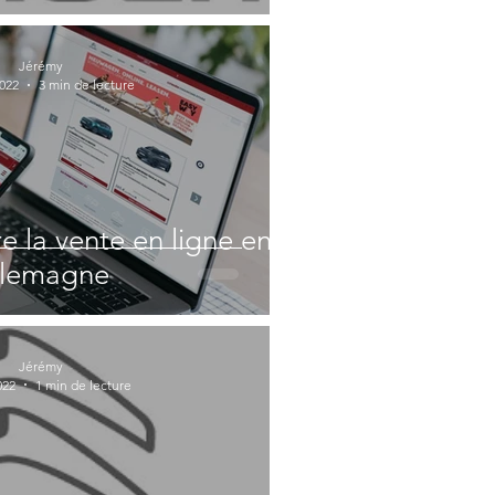
Jérémy
2022
3 min de lecture
e la vente en ligne en
llemagne
Jérémy
022
1 min de lecture