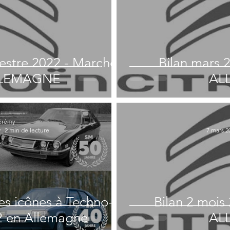
mestre 2022 - Marché
Bilan mars 
LLEMAGNE
AL
érémy
2 min de lecture
7 mars 2
es icônes à Techno-
Bilan 2 mois
2 en Allemagne
AL