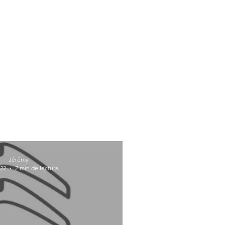
Jérémy
022
2 min de lecture