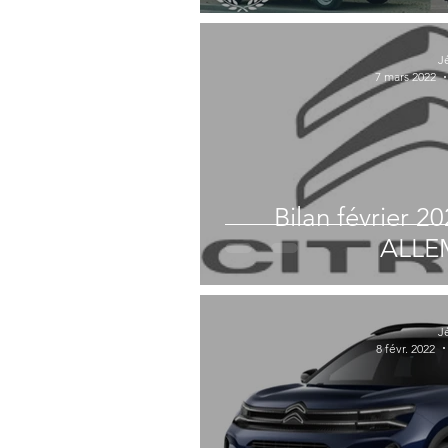
J
7 mars 2022
Bilan février 2
ALL
J
8 févr. 2022