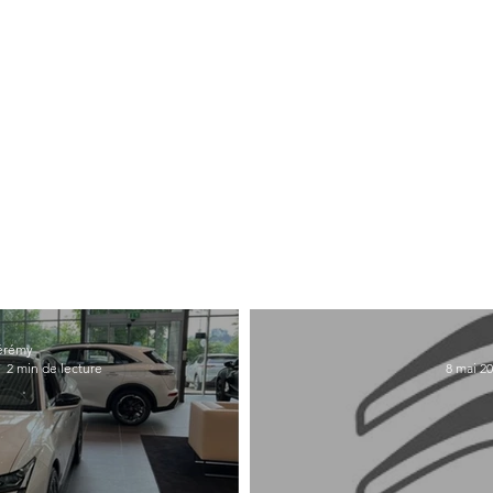
érémy
2 min de lecture
8 mai 2