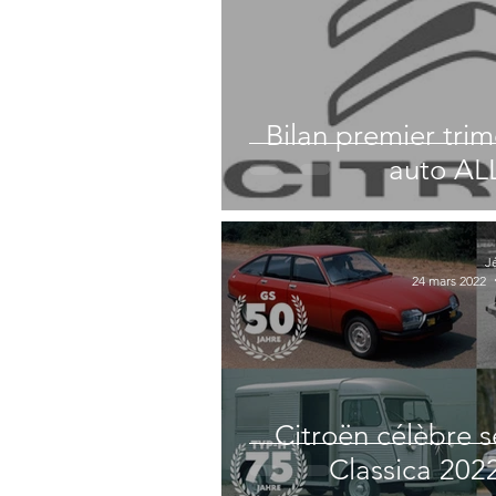
Bilan premier tri
auto A
J
24 mars 2022
Citroën célèbre s
Classica 202