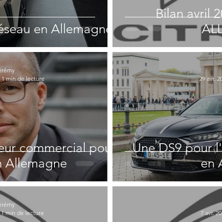
Bilan avril
réseau en Allemagne
AL
érémy
1 min de lecture
29 avr. 2
eur commercial pour
Une DS9 pour l
n Allemagne
en 
érémy
1 min de lecture
7 avr. 2