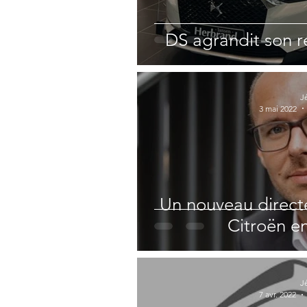
DS agrandit son 
J
3 mai 2022
Un nouveau direct
Citroën e
J
7 avr. 2022