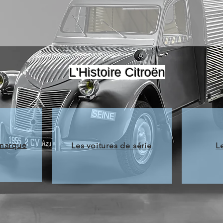
L'Histoire Citroën
 marque
Les voitures de série
L