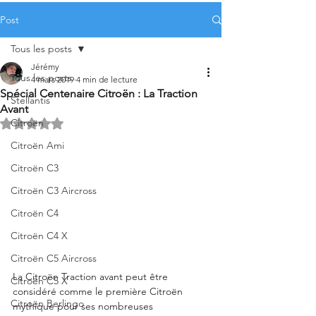
Post
Tous les posts
Jérémy
Tous les posts
4 mars 2019
4 min de lecture
Spécial Centenaire Citroën : La Traction
Stellantis
Avant
Citroën
Noté NaN étoiles sur 5.
Citroën Ami
Citroën C3
Citroën C3 Aircross
Citroën C4
Citroën C4 X
Citroën C5 Aircross
La Citroën Traction avant peut être 
Citroën C5 X
considéré comme le première Citroën 
Citroën Berlingo
mythique pour ses nombreuses 