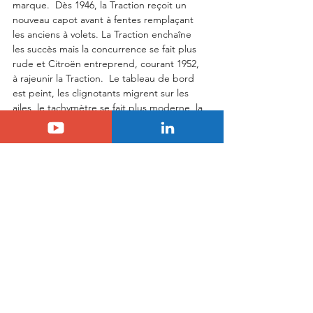
marque.  Dès 1946, la Traction reçoit un 
nouveau capot avant à fentes remplaçant 
les anciens à volets. La Traction enchaîne 
les succès mais la concurrence se fait plus 
rude et Citroën entreprend, courant 1952, 
à rajeunir la Traction.  Le tableau de bord 
est peint, les clignotants migrent sur les 
ailes, le tachymètre se fait plus moderne, la 
malle arrière devient davantage bombée et 
l'utilisation de matériaux clairs permet une 
meilleure luminosité.  Ces changements 
s'avèrent gagnants puisque les ventes 
repartent à la hausse grâce à l'excellent 
rapport qualité prix de la Traction.  Enfin, 
alors que la nouvelle révolution de Citroën 
approche, la Traction inaugure la 
suspension hydraulique sur le train arrière 
avec la version 15/6 Hydro en 1954.  C'est 
en 1957, condamnée par la sortie de l'ID, 
que la Traction quitte la production 
automobile mondiale après 23 années et 