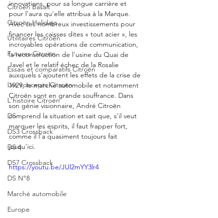
innovations, pour sa longue carrière et 
Citroën Basalt
pour l'aura qu'elle attribua à la Marque.   
Citroën Holidays
Avec ses nombreux investissements pour 
financer les caisses dites « tout acier », les 
Utilitaires Citroën
incroyables opérations de communication, 
Futures Citroën
la reconstruction de l'usine du Quai de 
Javel et le relatif échec de la Rosalie 
Essais et comparatifs Citroën
auxquels s'ajoutent les effets de la crise de 
Les concepts Citroën
1929, le marché automobile et notamment 
Citroën sont en grande souffrance. Dans 
L'histoire Citroën
son génie visionnaire, André Citroën 
DS
comprend la situation et sait que, s'il veut 
marquer les esprits, il faut frapper fort, 
DS3 Crossback
comme il l'a quasiment toujours fait 
jusqu'ici.    
DS 4
DS7 Crossback
https://youtu.be/JUl2mYY3lr4
DS N°8
Marché automobile
Europe