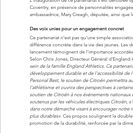
L'inauguration de ce partenariat s'est déroulée 
Coventry, en présence de personnalités engagé
ambassadrice, Mary Creagh, députée, ainsi que le
Des voix unies pour un engagement concret
Ce partenariat n'est pas qu'une simple associatio
différence concrète dans la vie des jeunes. Les dé
lancement témoignent de l'importance accordée à 
Selon Chris Jones, Directeur Général d'England A
sein de la famille England Athletics. Ce parten
développement durable et de l'accessibilité de l
Personal Best, le soutien de Citroën permettra a
l'athlétisme et ouvrira des perspectives à certain
soutien de Citroën à nos événements nationaux
soutenus par les véhicules électriques Citroën, s'
dans notre démarche visant à encourager notre ré
plus durables».
 Ces propos soulignent la double p
promotion de la durabilité, renforcée par la dim