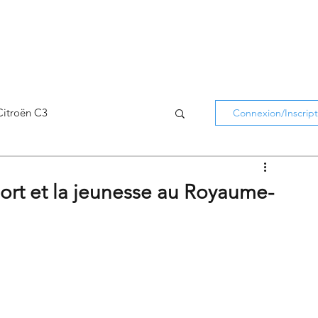
Citroën C3
Connexion/Inscript
Citroën C5 Aircross
ort et la jeunesse au Royaume-
Citroën Holidays
atifs Citroën