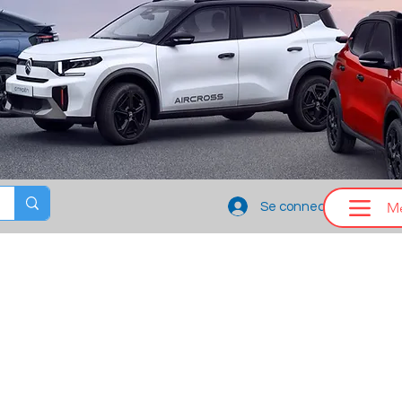
M
Se connecter