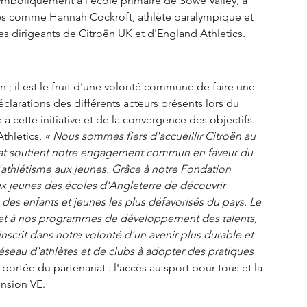
symboliquement à l'école primaire de Sowe Valley, à 
es comme Hannah Cockroft, athlète paralympique et 
s dirigeants de Citroën UK et d'England Athletics.
n ; il est le fruit d'une volonté commune de faire une 
clarations des différents acteurs présents lors du 
cette initiative et de la convergence des objectifs.
thletics, 
« Nous sommes fiers d'accueillir Citroën au 
ariat soutient notre engagement commun en faveur du 
'athlétisme aux jeunes. Grâce à notre Fondation 
ux jeunes des écoles d'Angleterre de découvrir 
s des enfants et jeunes les plus défavorisés du pays. Le 
 et à nos programmes de développement des talents, 
inscrit dans notre volonté d'un avenir plus durable et 
seau d'athlètes et de clubs à adopter des pratiques 
ortée du partenariat : l'accès au sport pour tous et la 
ension VE.