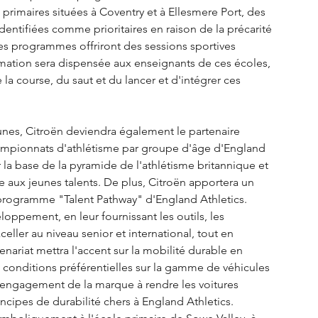
s primaires situées à Coventry et à Ellesmere Port, des 
entifiées comme prioritaires en raison de la précarité 
 Ces programmes offriront des sessions sportives 
mation sera dispensée aux enseignants de ces écoles, 
a course, du saut et du lancer et d'intégrer ces 
eunes, Citroën deviendra également le partenaire 
ampionnats d'athlétisme par groupe d'âge d'England 
 la base de la pyramide de l'athlétisme britannique et 
e aux jeunes talents. De plus, Citroën apportera un 
 programme "Talent Pathway" d'England Athletics. 
oppement, en leur fournissant les outils, les 
ller au niveau senior et international, tout en 
enariat mettra l'accent sur la mobilité durable en 
onditions préférentielles sur la gamme de véhicules 
 l'engagement de la marque à rendre les voitures 
rincipes de durabilité chers à England Athletics. 