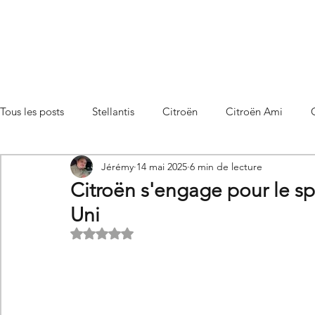
Tous les posts
Stellantis
Citroën
Citroën Ami
Jérémy
14 mai 2025
6 min de lecture
Citroën C3 Aircross
Citroën C4
Citroën C4 X
Citroën s'engage pour le sp
Uni
Citroën C5 X
Citroën Berlingo
Citroën Basalt
Noté NaN étoiles sur 5.
Utilitaires Citroën
Futures Citroën
Essais et compar