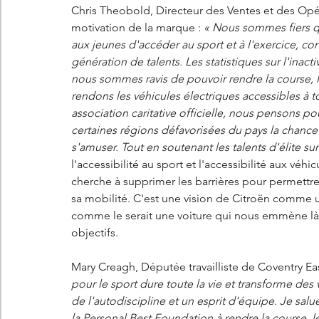
Chris Theobold, Directeur des Ventes et des Opé
motivation de la marque : 
« Nous sommes fiers qu
aux jeunes d'accéder au sport et à l'exercice, con
génération de talents. Les statistiques sur l'inact
nous sommes ravis de pouvoir rendre la course, l
rendons les véhicules électriques accessibles à t
association caritative officielle, nous pensons po
certaines régions défavorisées du pays la chance d
s'amuser. Tout en soutenant les talents d'élite sur
l'accessibilité au sport et l'accessibilité aux véh
cherche à supprimer les barrières pour permettr
sa mobilité. C'est une vision de Citroën comme u
comme le serait une voiture qui nous emmène là o
objectifs.
Mary Creagh, Députée travailliste de Coventry East,
pour le sport dure toute la vie et transforme des 
de l'autodiscipline et un esprit d'équipe. Je sal
la Personal Best Foundation à rendre la course, l