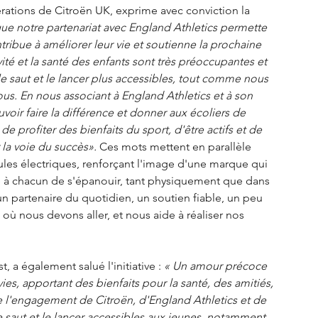
rations de Citroën UK, exprime avec conviction la 
e notre partenariat avec England Athletics permette 
tribue à améliorer leur vie et soutienne la prochaine 
ivité et la santé des enfants sont très préoccupantes et 
e saut et le lancer plus accessibles, tout comme nous 
ous. En nous associant à England Athletics et à son 
uvoir faire la différence et donner aux écoliers de 
e profiter des bienfaits du sport, d'être actifs et de 
 la voie du succès».
 Ces mots mettent en parallèle 
icules électriques, renforçant l'image d'une marque qui 
e à chacun de s'épanouir, tant physiquement que dans 
n partenaire du quotidien, un soutien fiable, un peu 
ù nous devons aller, et nous aide à réaliser nos 
 a également salué l'initiative : 
« Un amour précoce 
vies, apportant des bienfaits pour la santé, des amitiés, 
ue l'engagement de Citroën, d'England Athletics et de 
e saut et le lancer accessibles aux jeunes, notamment 