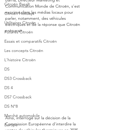
Citroën Basalt
Communication Monde de Citroën, s'est 
exprimé dans les médias locaux pour 
Citroën Holidays
parler, notamment, des véhicules 
Utilitaires Citroën
électriques et de la réponse que Citroën 
préparait. 
Futures Citroën
Essais et comparatifs Citroën
Les concepts Citroën
L'histoire Citroën
DS
DS3 Crossback
DS 4
DS7 Crossback
DS N°8
Marché automobile
Ainsi, interrogé sur la décision de la 
Commission Européenne d'interdire la 
Europe
ventes de véhicules thermiques en 2035, 