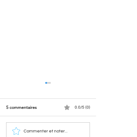
5 commentaires
0.0/5 (0)
[Les sportives Citroën]
[Les anniversaires
Commenter et noter...