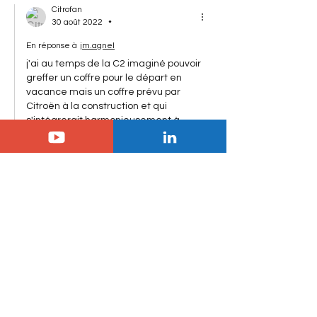
Citrofan
•
30 août 2022
En réponse à
jm.agnel
j'ai au temps de la C2 imaginé pouvoir 
greffer un coffre pour le départ en 
vacance mais un coffre prévu par 
Citroën à la construction et qui 
s'intégrerait harmonieusement à 
l'arrière, en effet si on a pas tous les 
jours besoin d'un grand coffre le jour ou 
on en a besoin on peut rapidement le 
poser sur la voiture la C2 se serait bien 
prêté à ca avec son bas de coffre qui 
basculait ver le bas.  
J'aime
françois A
29 août 2022
En effet Hummer Mercedes eqs...... 