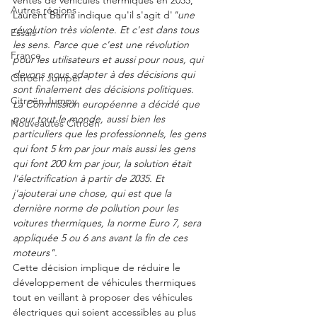
Autres régions
Laurent Barria indique qu'il s'agit d'
"une 
révolution très violente. Et c'est dans tous 
Essais
les sens. Parce que c'est une révolution 
France
pour les utilisateurs et aussi pour nous, qui 
devons nous adapter à des décisions qui 
Citroën Jumper
sont finalement des décisions politiques.  
Citroën Jumpy
La Commission européenne a décidé que 
pour tout le monde, aussi bien les 
Nouveautés Citroën
particuliers que les professionnels, les gens 
qui font 5 km par jour mais aussi les gens 
qui font 200 km par jour, la solution était 
l'électrification à partir de 2035. Et 
j'ajouterai une chose, qui est que la 
dernière norme de pollution pour les 
voitures thermiques, la norme Euro 7, sera 
appliquée 5 ou 6 ans avant la fin de ces 
moteurs".   
Cette décision implique de réduire le 
développement de véhicules thermiques 
tout en veillant à proposer des véhicules 
électriques qui soient accessibles au plus 