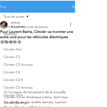
Post
Tous les posts
Jérémy
Tous les posts
29 août 2022
2 min de lecture
Pour Laurent Barria, Citroën va montrer une
Stellantis
autre voie pour les véhicules électriques
Citroën
Noté NaN étoiles sur 5.
Citroën Ami
Citroën C3
Citroën C3 Aircross
Citroën C4
Citroën C4 X
Citroën C5 Aircross
A l'occasion du lancement de la nouvelle 
Citroën C5 X
Citroën C3 en Amérique Latine, dont tous 
les détails seront révélés demain, Laurent 
Citroën Berlingo
Barria, Directeur Marketing et 