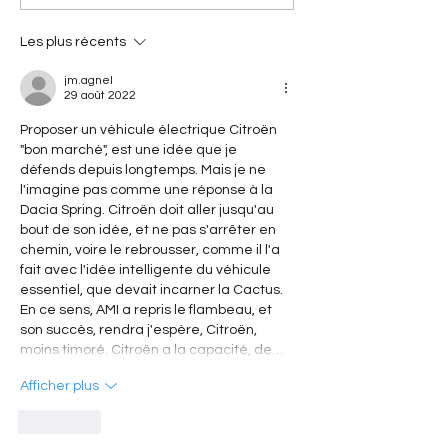
Xantia Activa V6 : la
Citroën] Citroën 
sportive Citroën qui a
l'histoire d'une c
surclassé les supercars
révolutionnaire qu
Les plus récents
ses 40 ans
jm.agnel
29 août 2022
Proposer un véhicule électrique Citroën 
"bon marché", est une idée que je 
défends depuis longtemps. Mais je ne 
l'imagine pas comme une réponse à la 
Dacia Spring. Citroën doit aller jusqu'au 
bout de son idée, et ne pas s'arrêter en 
chemin, voire le rebrousser, comme il l'a 
fait avec l'idée intelligente du véhicule 
essentiel, que devait incarner la Cactus. 
En ce sens, AMI a repris le flambeau, et 
son succès, rendra j'espère, Citroën, 
moins timoré. Citroën a la capacité, de…
Afficher plus
J'aime