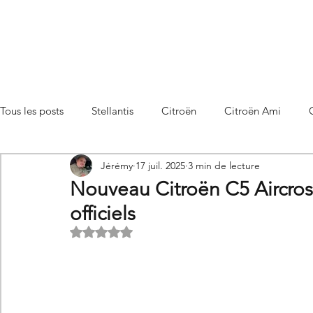
Tous les posts
Stellantis
Citroën
Citroën Ami
Jérémy
17 juil. 2025
3 min de lecture
Citroën C3 Aircross
Citroën C4
Citroën C4 X
Nouveau Citroën C5 Aircross 
officiels
Citroën C5 X
Citroën Berlingo
Citroën Basalt
Noté NaN étoiles sur 5.
Utilitaires Citroën
Futures Citroën
Essais et compar