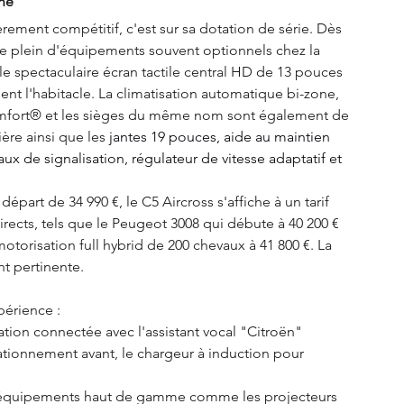
ne
rement compétitif, c'est sur sa dotation de série. Dès 
 le plein d'équipements souvent optionnels chez la 
le spectaculaire écran tactile central HD de 13 pouces 
t l'habitacle. La climatisation automatique bi-zone, 
mfort® et les sièges du même nom sont également de 
ère ainsi que les 
jantes 19 pouces, aide au maintien 
 de signalisation, régulateur de vitesse adaptatif et 
part de 34 990 €, le C5 Aircross s'affiche à un tarif 
irects, tels que le Peugeot 3008 qui débute à 40 200 € 
motorisation full hybrid de 200 chevaux à 41 800 €. La 
t pertinente.
périence :
tion connectée avec l'assistant vocal "Citroën" 
tationnement avant, le chargeur à induction pour 
 équipements haut de gamme comme les projecteurs 