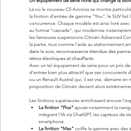
Un équipement de série riche qui change la don
Là où le nouveau C5 Aircross se montre particuliè
la finition d'entrée de gamme "You", le SUV fait
concurrence. Chaque modèle est ainsi livré avec 
au format "cascade", qui modernise instantanémen
les fameuses suspensions Citroën Advanced Co
la partie, tout comme l'aide au stationnement arri
dans la voie, reconnaissance étendue des panneaux
rétros électriques et chauffants.
Avec un tel équipement de série pour un prix de dé
d'entrée bien plus attractif que ses concurrents d
ou un Renault Austral qui, il est vrai, démarre en 
proposition de Citroën devient alors extrêmemen
Les finitions supérieures enrichissent encore l'ex
La finition "Plus"
 ajoute notamment la naviga
intégrant l'IA via ChatGPT, les capteurs de s
smartphone.
La finition "Max"
 coiffe la gamme avec des