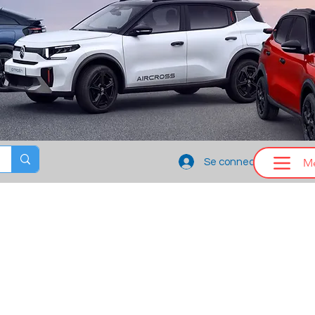
M
Se connecter