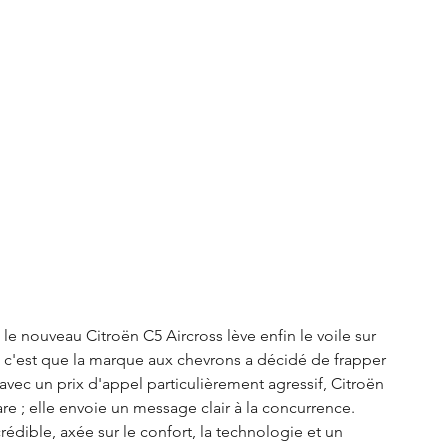
S3 Crossback
DS 4
urope
Autres régions
Nouveautés Citroën
e nouveau Citroën C5 Aircross lève enfin le voile sur 
ire, c'est que la marque aux chevrons a décidé de frapper 
vec un prix d'appel particulièrement agressif, Citroën 
 ; elle envoie un message clair à la concurrence. 
rédible, axée sur le confort, la technologie et un 