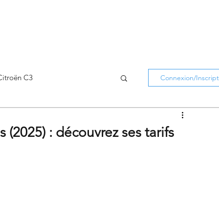
Citroën C3
Connexion/Inscript
Citroën C5 Aircross
(2025) : découvrez ses tarifs
Citroën Holidays
atifs Citroën