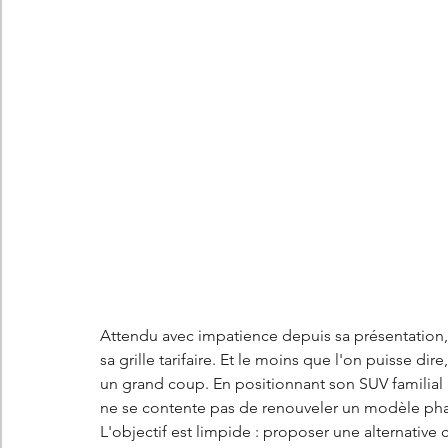
Les concepts Citroën
L'histoire Citroën
DS
D
DS7 Crossback
DS N°8
Marché automobile
E
Essais
France
Citroën Jumper
Citroën Jumpy
Attendu avec impatience depuis sa présentation, l
sa grille tarifaire. Et le moins que l'on puisse d
un grand coup. En positionnant son SUV familial a
ne se contente pas de renouveler un modèle phare
L'objectif est limpide : proposer une alternative c