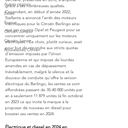
Autres régions
grâce à ses nombreuses qualités. 
Cependant, en début d'année 2022, 
Essais
Stellantis a annoncé l'arrêt des moteurs 
France
thermiques pour le Citroën Berlingo ainsi 
que ses cousins Opel et Peugeot pour se 
Citroën Jumper
concentrer uniquement sur les moteurs 
Citroën Jumpy
électriques.  Ce choix, plutôt curieux, avait 
pour but de répondre aux stricts quotas 
Nouveautés Citroën
d'émission imposés par l'Union 
Européenne et qui impose de lourdes 
amendes en cas de dépassement.  
Inévitablement, malgré le silence et la 
douceur de conduite qu'offre la version 
électrique du Berlingo, les ventes se sont 
effondrées passant de 35-40 000 unités par 
an à seulement 11 879 unités (à fin octobre) 
en 2023 ce qui incite la marque à le 
proposer de nouveau en diesel pour 
booster ses ventes en 2024.  
Électrique et diesel en 2024 en 