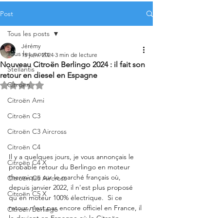
Post
Tous les posts
Jérémy
Tous les posts
15 janv. 2024
3 min de lecture
Nouveau Citroën Berlingo 2024 : il fait son
Stellantis
retour en diesel en Espagne
Citroën
Noté NaN étoiles sur 5.
Citroën Ami
Citroën C3
Citroën C3 Aircross
Citroën C4
Il y a quelques jours, je vous annonçais le 
Citroën C4 X
probable retour du Berlingo en moteur 
thermique sur le marché français où, 
Citroën C5 Aircross
depuis janvier 2022, il n'est plus proposé 
Citroën C5 X
qu'en moteur 100% électrique.  Si ce 
retour n'est pas encore officiel en France, il 
Citroën Berlingo
le devient en Espagne où le Citroën 