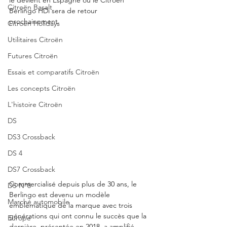
Citroën Basalt
Berlingo HDi sera de retour 
prochainement. 
Citroën Holidays
Utilitaires Citroën
Futures Citroën
Essais et comparatifs Citroën
Les concepts Citroën
L'histoire Citroën
DS
DS3 Crossback
DS 4
DS7 Crossback
Commercialisé depuis plus de 30 ans, le 
DS N°8
Berlingo est devenu un modèle 
Marché automobile
emblématique de la marque avec trois 
générations qui ont connu le succès que la 
Europe
dernière, présentée en 2018, a amplifié 