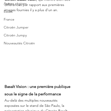
Autres régions
différences par rapport aux premières 
images fournies il y a plus d'un an.
Essais
France
Citroën Jumper
Citroën Jumpy
Nouveautés Citroën
Basalt Vision : une première publique 
sous le signe de la performance
Au-delà des multiples nouveautés 
exposées sur le stand de São Paulo, la 
présentation physique du Citroën Basalt 