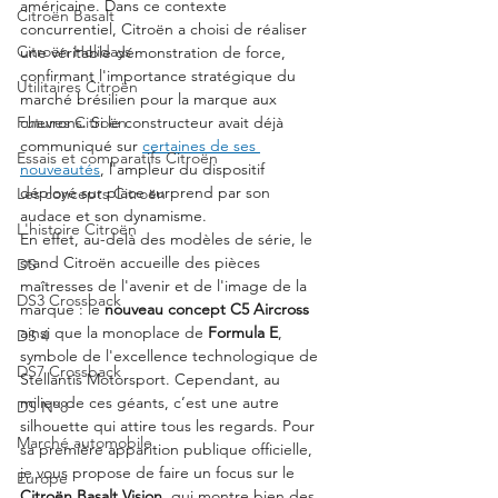
américaine. Dans ce contexte 
Citroën Basalt
concurrentiel, Citroën a choisi de réaliser 
Citroën Holidays
une véritable démonstration de force, 
confirmant l'importance stratégique du 
Utilitaires Citroën
marché brésilien pour la marque aux 
Futures Citroën
chevrons. Si le constructeur avait déjà 
communiqué sur 
certaines de ses 
Essais et comparatifs Citroën
nouveautés
, l'ampleur du dispositif 
déployé sur place surprend par son 
Les concepts Citroën
audace et son dynamisme.
L'histoire Citroën
En effet, au-delà des modèles de série, le 
stand Citroën accueille des pièces 
DS
maîtresses de l'avenir et de l'image de la 
DS3 Crossback
marque : le 
nouveau concept C5 Aircross
ainsi que la monoplace de 
Formula E
, 
DS 4
symbole de l'excellence technologique de 
DS7 Crossback
Stellantis Motorsport. Cependant, au 
milieu de ces géants, c’est une autre 
DS N°8
silhouette qui attire tous les regards. Pour 
Marché automobile
sa première apparition publique officielle, 
je vous propose de faire un focus sur le 
Europe
Citroën Basalt Vision
, qui montre bien des 