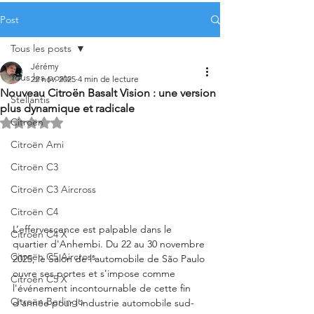
Post
Tous les posts
Jérémy
Tous les posts
22 nov. 2025
4 min de lecture
Nouveau Citroën Basalt Vision : une version
Stellantis
plus dynamique et radicale
Citroën
Noté NaN étoiles sur 5.
Citroën Ami
Citroën C3
Citroën C3 Aircross
Citroën C4
L’effervescence est palpable dans le 
Citroën C4 X
quartier d'Anhembi. Du 22 au 30 novembre 
Citroën C5 Aircross
2025, le Salon de l’automobile de São Paulo 
ouvre ses portes et s'impose comme 
Citroën C5 X
l'événement incontournable de cette fin 
Citroën Berlingo
d'année pour l'industrie automobile sud-