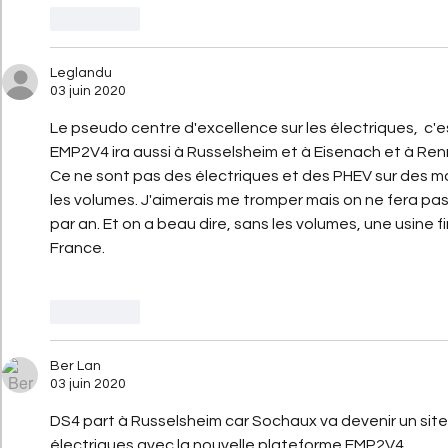
J'aime
Leglandu
03 juin 2020
Le pseudo centre d'excellence sur les électriques,  c'
EMP2V4 ira aussi à Russelsheim et à Eisenach et à Ren
Ce ne sont pas des électriques et des PHEV sur des mod
les volumes. J'aimerais me tromper mais on ne fera pas
par an. Et on a beau dire, sans les volumes, une usine fi
France. 
J'aime
Ber Lan
03 juin 2020
DS4 part à Russelsheim car Sochaux va devenir un site
électriques avec la nouvelle plateforme EMP2V4