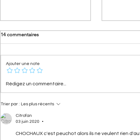
14 commentaires
Ajouter une note
[A portée de phares]
DS Automobi
Rédigez un commentaire...
Nouvelle Citroën 2CV (2028) :
DS 3 au Mon
Le retour électrique de
l'icône
Trier par :
Les plus récents
Citrofan
03 juin 2020
•
CHOCHAUX c'est peuchot alors ils ne veulent rien d'autr