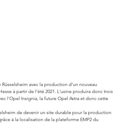
S3 Crossback
DS 4
urope
Autres régions
Nouveautés Citroën
de Rüsselsheim avec la production d'un nouveau 
se à partir de l'été 2021. L'usine produira donc trois 
ec l'Opel Insignia, la future Opel Astra et donc cette 
elsheim de devenir un site durable pour la production 
grâce à la localisation de la plateforme EMP2 du 