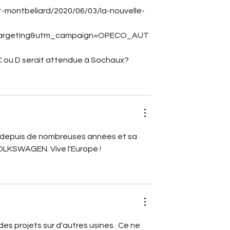
rt-montbeliard/2020/06/03/la-nouvelle-
targeting&utm_campaign=OPECO_AUT
t C ou D serait attendue à Sochaux?
 depuis de nombreuses années et sa 
VOLKSWAGEN. Vive l'Europe !
es projets sur d'autres usines.  Ce ne 