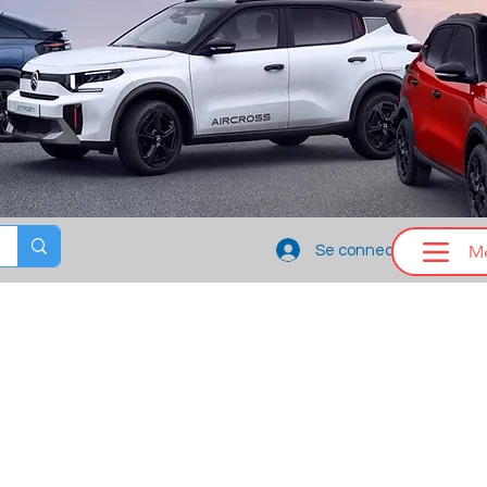
M
Se connecter