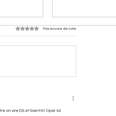
Noté 0 étoile sur 5.
Pas encore de note
les : une future
Tout sur le DS N°7 Élysée :
dial de Paris ?
blindage, 350 ch et
suspension oléopneumatiq
e on vire DS et bientôt Opel  lol