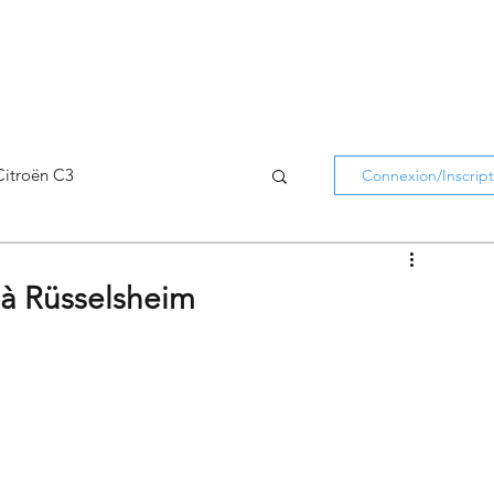
Citroën C3
Connexion/Inscript
Citroën C5 Aircross
 à Rüsselsheim
Citroën Holidays
atifs Citroën