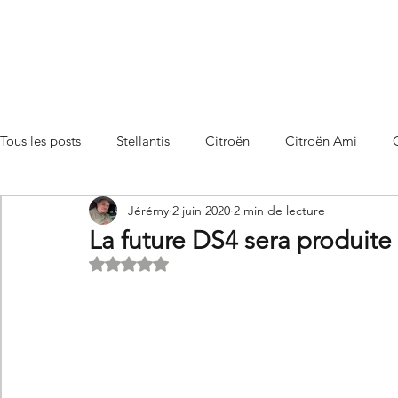
Tous les posts
Stellantis
Citroën
Citroën Ami
Jérémy
2 juin 2020
2 min de lecture
Citroën C3 Aircross
Citroën C4
Citroën C4 X
La future DS4 sera produite
Noté NaN étoiles sur 5.
Citroën C5 X
Citroën Berlingo
Citroën Basalt
Utilitaires Citroën
Futures Citroën
Essais et compar