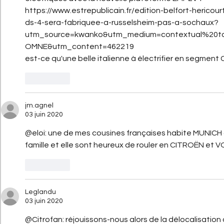
https://www.estrepublicain.fr/edition-belfort-hericou
ds-4-sera-fabriquee-a-russelsheim-pas-a-sochaux?
utm_source=kwanko&utm_medium=contextual%20
OMNE&utm_content=462219
est-ce qu'une belle italienne à électrifier en segmen
J'aime
jm.agnel
03 juin 2020
@eloi: une de mes cousines françaises habite MUNICH
famille et elle sont heureux de rouler en CITROËN et 
J'aime
Leglandu
03 juin 2020
@Citrofan: réjouissons-nous alors de la délocalisation d