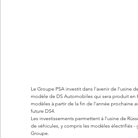
Les concepts Citroën
L'histoire Citroën
DS
D
DS7 Crossback
DS N°8
Marché automobile
E
Essais
France
Citroën Jumper
Citroën Jumpy
Le Groupe PSA investit dans l'avenir de l'usine 
modèle de DS Automobiles qui sera produit en Hes
modèles à partir de la fin de l'année prochaine av
future DS4. 
Les investissements permettent à l'usine de Rüss
de véhicules, y compris les modèles électrifiés - 
Groupe.