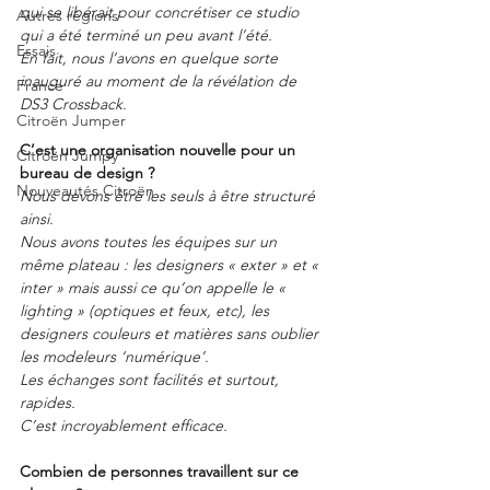
qui se libérait pour concrétiser ce studio 
Autres régions
qui a été terminé un peu avant l’été.
Essais
En fait, nous l’avons en quelque sorte 
inauguré au moment de la révélation de 
France
DS3 Crossback.
Citroën Jumper
C’est une organisation nouvelle pour un 
Citroën Jumpy
bureau de design ?
Nouveautés Citroën
Nous devons être les seuls à être structuré 
ainsi.
Nous avons toutes les équipes sur un 
même plateau : les designers « exter » et « 
inter » mais aussi ce qu’on appelle le « 
lighting » (optiques et feux, etc), les 
designers couleurs et matières sans oublier 
les modeleurs ‘numérique’.
Les échanges sont facilités et surtout, 
rapides.
C’est incroyablement efficace.
Combien de personnes travaillent sur ce 