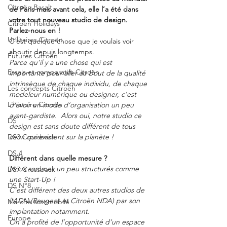
Citroën Basalt
de Paris mais avant cela, elle l’a été dans 
votre tout nouveau studio de design. 
Citroën Holidays
Parlez-nous en !
Utilitaires Citroën
C’est quelque chose que je voulais voir 
aboutir depuis longtemps.
Futures Citroën
Parce qu’il y a une chose qui est 
Essais et comparatifs Citroën
importante pour aller au bout de la qualité 
intrinsèque de chaque individu, de chaque 
Les concepts Citroën
modeleur numérique ou designer, c’est 
L'histoire Citroën
d’avoir un mode d’organisation un peu 
avant-gardiste.  Alors oui, notre studio ce 
DS
design est sans doute différent de tous 
ceux qui existent sur la planète !
DS3 Crossback
DS 4
Différent dans quelle mesure ?
Nous sommes un peu structurés comme 
DS7 Crossback
une Start-Up !
DS N°8
C’est différent des deux autres studios de 
l’ADN (Peugeot et Citroën NDA) par son 
Marché automobile
implantation notamment.
Europe
On a profité de l’opportunité d’un espace 