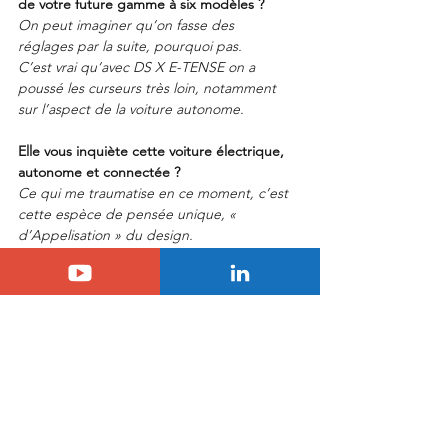
de votre future gamme à six modèles ?
On peut imaginer qu’on fasse des 
réglages par la suite, pourquoi pas.
C’est vrai qu’avec DS X E-TENSE on a 
poussé les curseurs très loin, notamment 
sur l’aspect de la voiture autonome.
Elle vous inquiète cette voiture électrique, 
autonome et connectée ?
Ce qui me traumatise en ce moment, c’est 
cette espèce de pensée unique, « 
d’Appelisation » du design.
Certains constructeurs qui imaginent le 
futur autonome ou électrique perdent leur 
identité de marque.
Ils enfantent des objets sans caractère, 
complétement insipides. Il ne faut jamais 
perdre la notion d’émotion en automobile !
Notre DS X E-TENSE est tout l’inverse de 
ces concepts stéréotypés.
Son côté démonstratif est intense : il y a un 
côté « Wahooo » lorsque vous la découvrez 