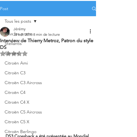
Post
Tous les posts
Jérémy
Tous les posts
22 oct. 2018
8 min de lecture
Interview de Thierry Metroz, Patron du style
Stellantis
DS
Citroën
Noté NaN étoiles sur 5.
Citroën Ami
Citroën C3
Citroën C3 Aircross
Citroën C4
Citroën C4 X
Citroën C5 Aircross
Citroën C5 X
Citroën Berlingo
DS3 Crossback a été présentée au Mondial 