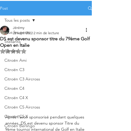
Post
Tous les posts
Jérémy
Tous les posts
22 sept. 2022
2 min de lecture
DS est devenu sponsor titre du 79ème Golf
Stellantis
Open en Italie
Citroën
Noté NaN étoiles sur 5.
Citroën Ami
Citroën C3
Citroën C3 Aircross
Citroën C4
Citroën C4 X
Citroën C5 Aircross
Citroën C5 X
Après l'avoir sponsorisé pendant quelques 
années, DS est devenu sponsor Titre du 
Citroën Berlingo
9ème tournoi international de Golf en Italie 