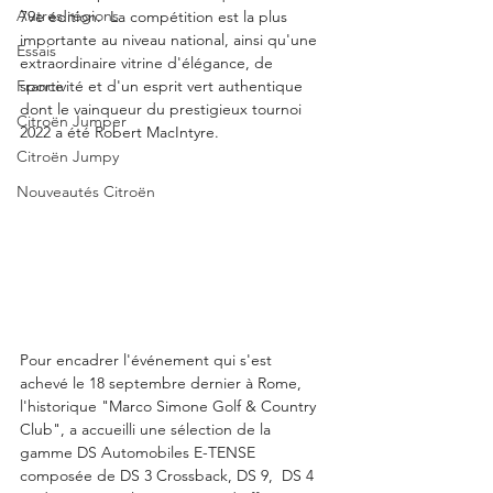
Autres régions
79e édition.  La compétition est la plus 
importante au niveau national, ainsi qu'une 
Essais
extraordinaire vitrine d'élégance, de 
France
sportivité et d'un esprit vert authentique 
dont le vainqueur du prestigieux tournoi 
Citroën Jumper
2022 a été Robert MacIntyre.
Citroën Jumpy
Nouveautés Citroën
Pour encadrer l'événement qui s'est 
achevé le 18 septembre dernier à Rome, 
l'historique "Marco Simone Golf & Country 
Club", a accueilli une sélection de la 
gamme DS Automobiles E-TENSE 
composée de DS 3 Crossback, DS 9,  DS 4 