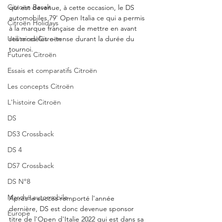
Citroën Basalt
qui est devenue, à cette occasion, le DS 
automobiles 79' Open Italia ce qui a permis 
Citroën Holidays
à la marque française de mettre en avant 
Utilitaires Citroën
ses modèles e-tense durant la durée du 
tournoi. 
Futures Citroën
Essais et comparatifs Citroën
Les concepts Citroën
L'histoire Citroën
DS
DS3 Crossback
DS 4
DS7 Crossback
DS N°8
Marché automobile
Après le succès remporté l'année 
dernière, DS est donc devenue sponsor 
Europe
titre de l'Open d'Italie 2022 qui est dans sa 