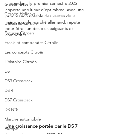
Cependant, le premier semestre 2025 
Citroën Basalt
apporte une lueur d'optimisme, avec une 
Citroën Holidays
progression notable des ventes de la 
marque sur le marché allemand, réputé 
Utilitaires Citroën
pour être l'un des plus exigeants et 
Futures Citroën
compétitifs.
Essais et comparatifs Citroën
Les concepts Citroën
L'histoire Citroën
DS
DS3 Crossback
DS 4
DS7 Crossback
DS N°8
Marché automobile
Une croissance portée par le DS 7
Europe