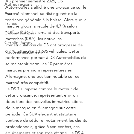
Au premier semestre 2025, DS 
Autres régions
Automobiles a affiché une croissance sur le 
marché allemand, se distinguant de la 
Essais
tendance générale à la baisse. Alors que le 
France
marché global a reculé de 4,7 % selon 
l'Office fédéral allemand des transports 
Citroën Jumper
motorisés (KBA), les nouvelles 
Citroën Jumpy
immatriculations de DS ont progressé de 
6,7 %, atteignant 1 696 véhicules. Cette 
Nouveautés Citroën
performance permet à DS Automobiles de 
se maintenir parmi les 10 premières 
marques premium représentées en 
Allemagne, une position notable sur ce 
marché très compétitif.
La DS 7 s'impose comme le moteur de 
cette croissance, représentant environ 
deux tiers des nouvelles immatriculations 
de la marque en Allemagne sur cette 
période. Ce SUV élégant et statutaire 
continue de séduire, notamment les clients 
professionnels, grâce à son confort, ses 
équipements et son style affirmé. La DS 4, 