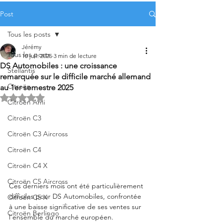
Post
Tous les posts
Jérémy
Tous les posts
10 juil. 2025
3 min de lecture
DS Automobiles : une croissance
Stellantis
remarquée sur le difficile marché allemand
Citroën
au 1er semestre 2025
Noté NaN étoiles sur 5.
Citroën Ami
Citroën C3
Citroën C3 Aircross
Citroën C4
Citroën C4 X
Citroën C5 Aircross
Ces derniers mois ont été particulièrement 
difficiles pour DS Automobiles, confrontée 
Citroën C5 X
à une baisse significative de ses ventes sur 
Citroën Berlingo
l'ensemble du marché européen. 