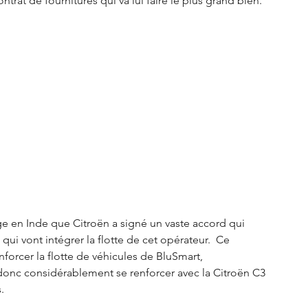
rat de fournitures qui va lui faire le plus grand bien. 
ge en Inde que Citroën a signé un vaste accord qui 
qui vont intégrer la flotte de cet opérateur.  Ce 
forcer la flotte de véhicules de BluSmart, 
donc considérablement se renforcer avec la Citroën C3 
.  