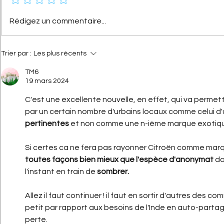
[Les Citroën de compétition]
[Les hommes
Rédigez un commentaire...
Citroën 2CV Cross :
Citroën] Ge
comment elle a conquis la
Haardt : l’hi
terre
droit d’And
Trier par :
Les plus récents
TM6
19 mars 2024
C'est une excellente nouvelle, en effet, qui va permettr
par un certain nombre d'urbains locaux comme celui d'
pertinentes 
et non comme une n-ième marque exotique
Si certes ca ne fera pas rayonner Citroën comme marq
toutes façons bien mieux que l'espèce d'anonymat
 da
l'instant en train de 
sombrer.
Allez il faut continuer ! il faut en sortir d'autres des c
petit par rapport aux besoins de l'Inde en auto-partage
perte.