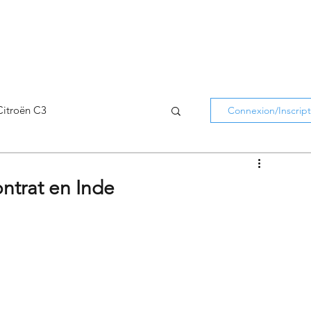
Citroën C3
Connexion/Inscript
Citroën C5 Aircross
ntrat en Inde
Citroën Holidays
atifs Citroën