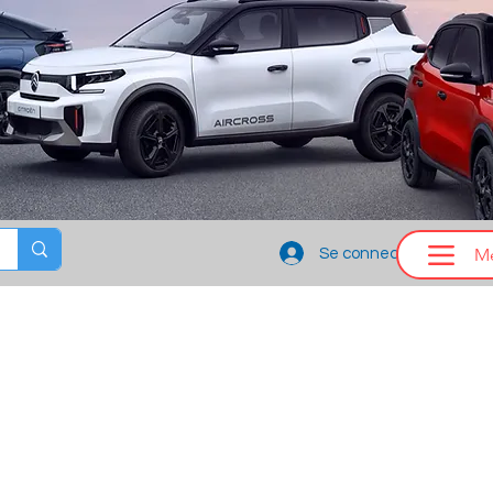
M
Se connecter