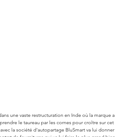
S3 Crossback
DS 4
urope
Autres régions
Nouveautés Citroën
ans une vaste restructuration en Inde où la marque a 
prendre le taureau par les cornes pour croître sur cet 
 avec la société d'autopartage BluSmart va lui donner 