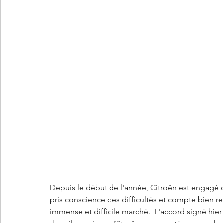
Les concepts Citroën
L'histoire Citroën
DS
D
DS7 Crossback
DS N°8
Marché automobile
E
Essais
France
Citroën Jumper
Citroën Jumpy
Depuis le début de l'année, Citroën est engagé d
pris conscience des difficultés et compte bien re
immense et difficile marché.  L'accord signé hier