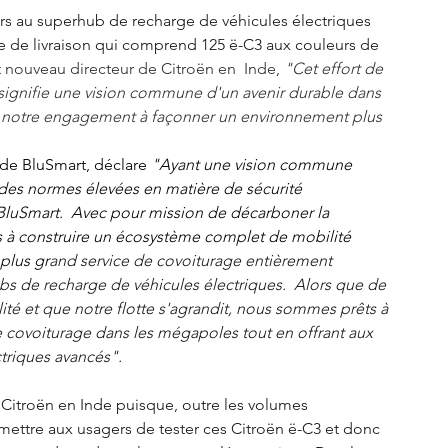
rs au superhub de recharge de véhicules électriques 
e de livraison qui comprend 125 ë-C3 aux couleurs de 
ut nouveau directeur de Citroën en  Inde, 
"Cet effort de 
 signifie une vision commune d'un avenir durable dans 
nt notre engagement à façonner un environnement plus 
 
de BluSmart, déclare 
"Ayant une vision commune 
r des normes élevées en matière de sécurité 
 BluSmart.  Avec pour mission de décarboner la 
 à construire un écosystème complet de mobilité 
plus gr
and service de covoiturage entièrement 
bs de recharge de véhicules électriques.  Alors que de 
té et que notre flotte s'agrandit, nous sommes prêts à 
 covoiturage dans les mégapoles tout en offrant aux 
triques avancés". 
Citroën en Inde puisque, outre les volumes 
rmettre aux usagers de tester ces Citroën ë-C3 et donc 