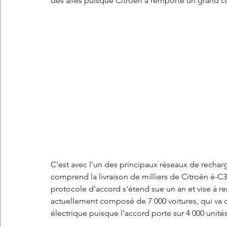
des ailes puisque Citroën a remporté un grand cont
C'est avec l'un des principaux réseaux de rechar
comprend la livraison de milliers de Citroën ë-C3 
protocole d'accord s'étend sue un an et vise à ren
actuellement composé de 7 000 voitures, qui va 
électrique puisque l'accord porte sur 4 000 unités