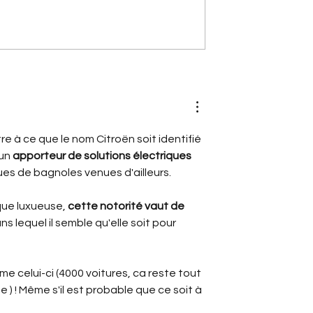
 qui ont fait
[A portée de phares]
orges-Marie
Nouvelle Citroën 2CV (2028)
stoire du bras
Le retour électrique de
ré Citroën
l'icône
e à ce que le nom Citroën soit identifié 
un 
apporteur de solutions électriques 
s de bagnoles venues d'ailleurs.
ue luxueuse, 
cette notorité vaut de 
ns lequel il semble qu'elle soit pour 
omme celui-ci (4000 voitures, ca reste tout 
 ) ! Même s'il est probable que ce soit à 