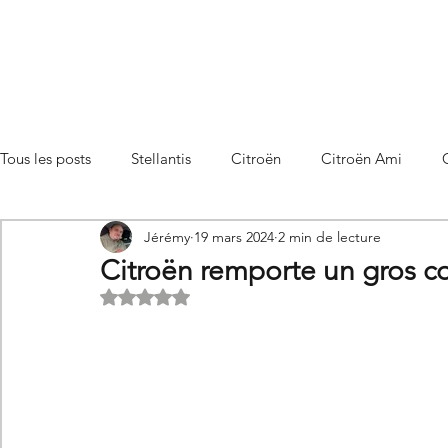
Tous les posts
Stellantis
Citroën
Citroën Ami
Jérémy
19 mars 2024
2 min de lecture
Citroën C3 Aircross
Citroën C4
Citroën C4 X
Citroën remporte un gros co
Noté NaN étoiles sur 5.
Citroën C5 X
Citroën Berlingo
Citroën Basalt
Utilitaires Citroën
Futures Citroën
Essais et compar