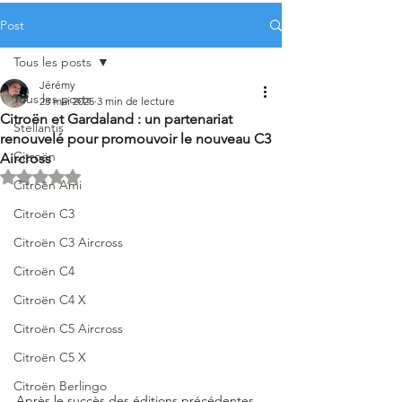
Post
Tous les posts
Jérémy
Tous les posts
23 mai 2025
3 min de lecture
Citroën et Gardaland : un partenariat
Stellantis
renouvelé pour promouvoir le nouveau C3
Citroën
Aircross
Noté NaN étoiles sur 5.
Citroën Ami
Citroën C3
Citroën C3 Aircross
Citroën C4
Citroën C4 X
Citroën C5 Aircross
Citroën C5 X
Citroën Berlingo
Après le succès des éditions précédentes, 