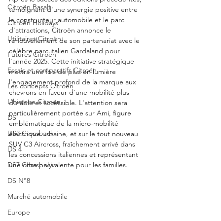
Citroën Basalt
témoignant d'une synergie positive entre 
le constructeur automobile et le parc 
Citroën Holidays
d'attractions, Citroën annonce le 
Utilitaires Citroën
renouvellement de son partenariat avec le 
célèbre parc italien Gardaland pour 
Futures Citroën
l'année 2025. Cette initiative stratégique 
Essais et comparatifs Citroën
mettra une fois de plus en lumière 
l'engagement profond de la marque aux 
Les concepts Citroën
chevrons en faveur d'une mobilité plus 
L'histoire Citroën
durable et accessible. L'attention sera 
particulièrement portée sur Ami, figure 
DS
emblématique de la micro-mobilité 
DS3 Crossback
électrique urbaine, et sur le tout nouveau 
SUV C3 Aircross, fraîchement arrivé dans 
DS 4
les concessions italiennes et représentant 
une offre polyvalente pour les familles.
DS7 Crossback
DS N°8
Marché automobile
Europe