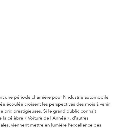
S3 Crossback
DS 4
urope
Autres régions
Nouveautés Citroën
nt une période charnière pour l’industrie automobile 
ée écoulée croisent les perspectives des mois à venir, 
prix prestigieuses. Si le grand public connaît 
la célèbre « Voiture de l’Année », d’autres 
iales, viennent mettre en lumière l’excellence des 