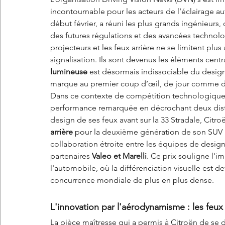
incontournable pour les acteurs de l’éclairage 
début février, a réuni les plus grands ingénieur
des futures régulations et des avancées technolog
projecteurs et les feux arrière ne se limitent plus
signalisation. Ils sont devenus les éléments cent
lumineuse
 est désormais indissociable du design
marque au premier coup d’œil, de jour comme d
Dans ce contexte de compétition technologique in
performance remarquée en décrochant deux distin
design de ses feux avant sur la 33 Stradale, Citro
arrière
 pour la deuxième génération de son SUV pha
collaboration étroite entre les équipes de desig
partenaires 
Valeo et Marelli
. Ce prix souligne l'i
l'automobile, où la différenciation visuelle est 
concurrence mondiale de plus en plus dense.
L'innovation par l'aérodynamisme : les feux
La pièce maîtresse qui a permis à Citroën de se