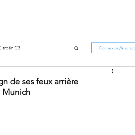
Citroën C3
Connexion/Inscript
Citroën C5 Aircross
gn de ses feux arrière
 Munich
Citroën Holidays
atifs Citroën