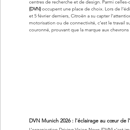
centres de recherche et de design. Parmi celles-c
(DVN)
 occupent une place de choix. Lors de l’éd
et 5 février derniers, Citroën a su capter l’atten
motorisation ou de connectivité, c’est le travail su
couronné, prouvant que la marque aux chevrons c
DVN Munich 2026 : l'éclairage au cœur de 
L’organisation Driving Vision News (DVN) s’est i