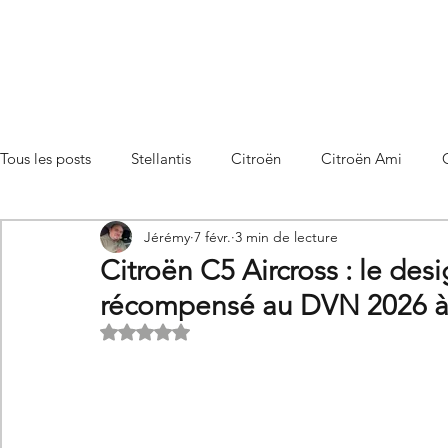
Tous les posts
Stellantis
Citroën
Citroën Ami
Jérémy
7 févr.
3 min de lecture
Citroën C3 Aircross
Citroën C4
Citroën C4 X
Citroën C5 Aircross : le desi
récompensé au DVN 2026 à
Citroën C5 X
Citroën Berlingo
Citroën Basalt
Noté NaN étoiles sur 5.
Utilitaires Citroën
Futures Citroën
Essais et compar