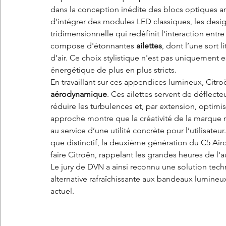
dans la conception inédite des blocs optiques ar
d’intégrer des modules LED classiques, les desi
tridimensionnelle qui redéfinit l'interaction entre
compose d'étonnantes 
ailettes
, dont l’une sort l
d’air. Ce choix stylistique n'est pas uniquement es
énergétique de plus en plus stricts.
En travaillant sur ces appendices lumineux, Citroë
aérodynamique
. Ces ailettes servent de déflecteu
réduire les turbulences et, par extension, optim
approche montre que la créativité de la marque n
au service d’une utilité concrète pour l’utilisateu
que distinctif, la deuxième génération du C5 Airc
faire Citroën, rappelant les grandes heures de l'a
Le jury de DVN a ainsi reconnu une solution techn
alternative rafraîchissante aux bandeaux lumineu
actuel.