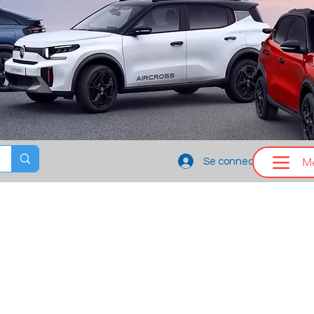
M
Se connecter