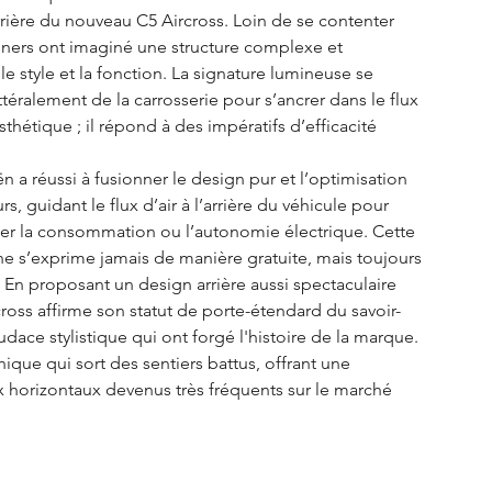
rière du nouveau C5 Aircross. Loin de se contenter 
gners ont imaginé une structure complexe et 
 le style et la fonction. La signature lumineuse se 
ittéralement de la carrosserie pour s’ancrer dans le flux 
thétique ; il répond à des impératifs d’efficacité 
n a réussi à fusionner le design pur et l’optimisation 
rs, guidant le flux d’air à l’arrière du véhicule pour 
iser la consommation ou l’autonomie électrique. Cette 
e s’exprime jamais de manière gratuite, mais toujours 
r. En proposant un design arrière aussi spectaculaire 
ross affirme son statut de porte-étendard du savoir-
udace stylistique qui ont forgé l'histoire de la marque. 
ique qui sort des sentiers battus, offrant une 
x horizontaux devenus très fréquents sur le marché 