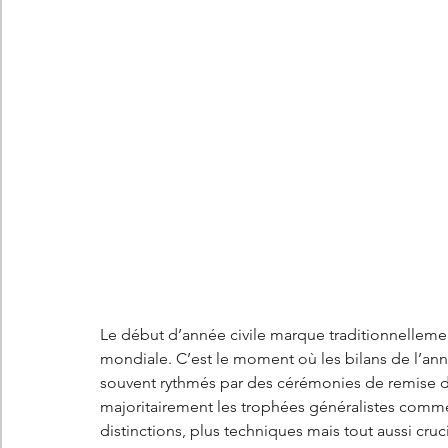
Les concepts Citroën
L'histoire Citroën
DS
D
DS7 Crossback
DS N°8
Marché automobile
E
Essais
France
Citroën Jumper
Citroën Jumpy
Le début d’année civile marque traditionnelleme
mondiale. C’est le moment où les bilans de l’ann
souvent rythmés par des cérémonies de remise de 
majoritairement les trophées généralistes comme 
distinctions, plus techniques mais tout aussi cruc