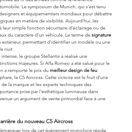
automobile. Le symposium de Munich, qui s’est tenu 
s, designers et équipementiers mondiaux pour débattre 
iques en matière de visibilité. Aujourd’hui, les 
 à leur simple fonction sécuritaire d’éclairage ou de 
raux du caractère d’un véhicule. Le terme de 
signature 
 extérieur, permettant d'identifier un modèle ou une 
e nuit.
tense, le groupe Stellantis a réalisé une 
ctions majeures. Si Alfa Romeo a été salué pour le 
ën a remporté le prix du 
meilleur design de feu 
re, le C5 Aircross. Cette victoire est le fruit d’une 
n de la marque et les experts techniques des 
mportance prise par l'esthétique lumineuse dans 
devenue un argument de vente primordial face à une 
 arrière du nouveau C5 Aircross
 démarquer lors de cet événement munichois réside 