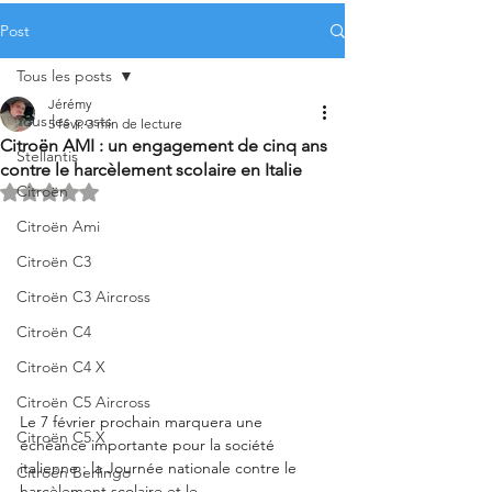
Post
Tous les posts
Jérémy
Tous les posts
5 févr.
3 min de lecture
Citroën AMI : un engagement de cinq ans
Stellantis
contre le harcèlement scolaire en Italie
Citroën
Noté NaN étoiles sur 5.
Citroën Ami
Citroën C3
Citroën C3 Aircross
Citroën C4
Citroën C4 X
Citroën C5 Aircross
Le 7 février prochain marquera une 
Citroën C5 X
échéance importante pour la société 
italienne : la Journée nationale contre le 
Citroën Berlingo
harcèlement scolaire et le 