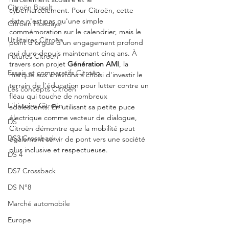
Citroën Basalt
cyberharcèlement. Pour Citroën, cette 
date n'est pas qu'une simple 
Citroën Holidays
commémoration sur le calendrier, mais le 
Utilitaires Citroën
point d’orgue d’un engagement profond 
qui dure depuis maintenant cinq ans. À 
Futures Citroën
travers son projet 
Génération AMI
, la 
Essais et comparatifs Citroën
marque aux chevrons a choisi d'investir le 
terrain de l'éducation pour lutter contre un 
Les concepts Citroën
fléau qui touche de nombreux 
L'histoire Citroën
adolescents. En utilisant sa petite puce 
électrique comme vecteur de dialogue, 
DS
Citroën démontre que la mobilité peut 
DS3 Crossback
également servir de pont vers une société 
plus inclusive et respectueuse.
DS 4
DS7 Crossback
DS N°8
Marché automobile
Europe