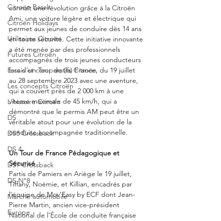
Citroën Basalt
connaît une révolution grâce à la Citroën 
Ami, une voiture légère et électrique qui 
Citroën Holidays
permet aux jeunes de conduire dès 14 ans 
Utilitaires Citroën
en toute sécurité. Cette initiative innovante 
a été menée par des professionnels 
Futures Citroën
accompagnés de trois jeunes conducteurs 
lors d’un Tour de (la) France, du 19 juillet 
Essais et comparatifs Citroën
au 28 septembre 2023 avec une aventure, 
Les concepts Citroën
qui a couvert près de 2 000 km à une 
vitesse maximale de 45 km/h, qui a 
L'histoire Citroën
démontré que le permis AM peut être un 
DS
véritable atout pour une évolution de la 
conduite accompagnée traditionnelle.
DS3 Crossback
DS 4
Un Tour de France Pédagogique et 
Sécurisé
DS7 Crossback
Partis de Pamiers en Ariège le 19 juillet, 
DS N°8
Tiffany, Noémie, et Killian, encadrés par 
l’équipe de Mov’Easy by ECF dont Jean-
Marché automobile
Pierre Martin, ancien vice-président 
Europe
National de l’École de conduite française 