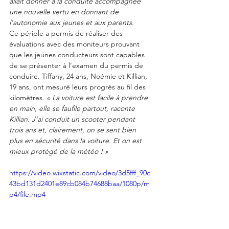
allait donner à la conduite accompagnée 
une nouvelle vertu en donnant de 
l’autonomie aux jeunes et aux parents.
Ce périple a permis de réaliser des 
évaluations avec des moniteurs prouvant 
que les jeunes conducteurs sont capables 
de se présenter à l’examen du permis de 
conduire. Tiffany, 24 ans, Noémie et Killian, 
19 ans, ont mesuré leurs progrès au fil des 
kilomètres. 
« La voiture est facile à prendre 
en main, elle se faufile partout, raconte 
Killian. J’ai conduit un scooter pendant 
trois ans et, clairement, on se sent bien 
plus en sécurité dans la voiture. Et on est 
mieux protégé de la météo ! »
https://video.wixstatic.com/video/3d5fff_90c
43bd131d2401e89cb084b74688baa/1080p/m
p4/file.mp4