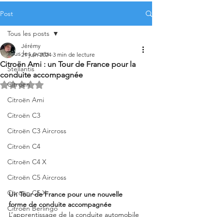
Post
Tous les posts
Jérémy
Tous les posts
21 juin 2024
3 min de lecture
Citroën Ami : un Tour de France pour la
Stellantis
conduite accompagnée
Citroën
Noté NaN étoiles sur 5.
Citroën Ami
Citroën C3
Citroën C3 Aircross
Citroën C4
Citroën C4 X
Citroën C5 Aircross
Citroën C5 X
Un Tour de France pour une nouvelle 
forme de conduite accompagnée
Citroën Berlingo
L’apprentissage de la conduite automobile 