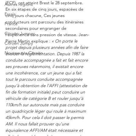
(ECF), ont atteint Brest le 28 septembre. 
Autres régions
En six étapes de cinq jours, espacées de 
Essais
cinq jours chacune, Ces jeunes 
conducteurs ont parcouru des itinéraires 
France
secondaires pour engranger de 
Citroën Jumper
l’expérience sans pression de vitesse. Jean-
Pierre Martin explique : 
« On porte le 
Citroën Jumpy
projet depuis plusieurs années afin de faire 
Nouveautés Citroën
évoluer la réglementation. Depuis 1987 la 
conduite accompagnée a fait et fait encore 
ses preuves néanmoins, il existait encore 
une incohérence, car un jeune qui a fait 
tout le parcours conduite accompagnée 
jusqu’à obtention de l’AFFI (attestation de 
fin de formation initiale) peut conduire un 
véhicule de catégorie B et rouler jusqu’à 
110km/h sur autoroute mais pas conduire 
un quadricycle léger qui roule à maximum 
45km/h. Pour cela il doit passer le permis 
AM. Il nous fallait prouver qu’une 
équivalence AFFI/AM était nécessaire et 