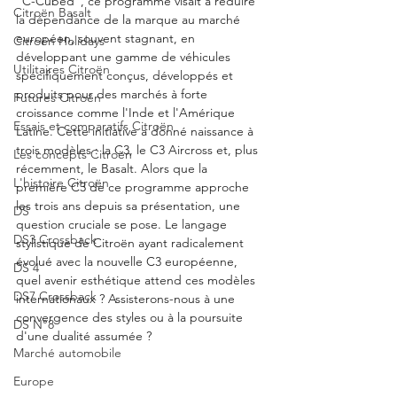
"C-Cubed", ce programme visait à réduire 
Citroën Basalt
la dépendance de la marque au marché 
européen, souvent stagnant, en 
Citroën Holidays
développant une gamme de véhicules 
Utilitaires Citroën
spécifiquement conçus, développés et 
produits pour des marchés à forte 
Futures Citroën
croissance comme l'Inde et l'Amérique 
Essais et comparatifs Citroën
Latine. Cette initiative a donné naissance à 
trois modèles : la C3, le C3 Aircross et, plus 
Les concepts Citroën
récemment, le Basalt. Alors que la 
L'histoire Citroën
première C3 de ce programme approche 
les trois ans depuis sa présentation, une 
DS
question cruciale se pose. Le langage 
DS3 Crossback
stylistique de Citroën ayant radicalement 
évolué avec la nouvelle C3 européenne, 
DS 4
quel avenir esthétique attend ces modèles 
DS7 Crossback
internationaux ? Assisterons-nous à une 
convergence des styles ou à la poursuite 
DS N°8
d'une dualité assumée ?
Marché automobile
Europe