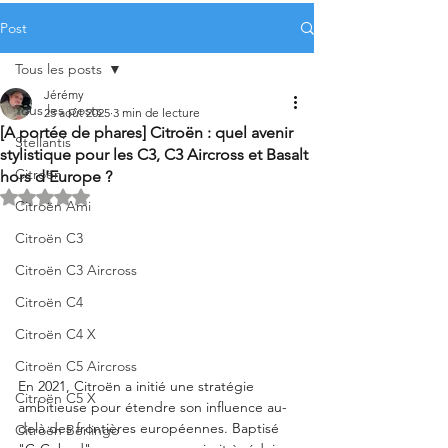
Post
Tous les posts
Jérémy
Tous les posts
23 août 2025
3 min de lecture
[A portée de phares] Citroën : quel avenir
Stellantis
stylistique pour les C3, C3 Aircross et Basalt
Citroën
hors d'Europe ?
Noté NaN étoiles sur 5.
Citroën Ami
Citroën C3
Citroën C3 Aircross
Citroën C4
Citroën C4 X
Citroën C5 Aircross
En 2021, Citroën a initié une stratégie 
Citroën C5 X
ambitieuse pour étendre son influence au-
delà des frontières européennes. Baptisé 
Citroën Berlingo