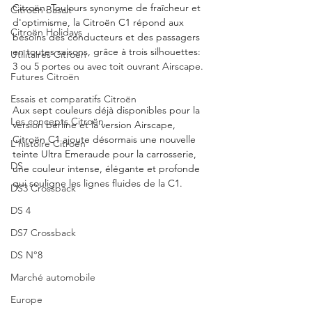
Citroën. Toujours synonyme de fraîcheur et 
Citroën Basalt
d'optimisme, la Citroën C1 répond aux 
Citroën Holidays
besoins des conducteurs et des passagers 
en toutes saisons, grâce à trois silhouettes: 
Utilitaires Citroën
3 ou 5 portes ou avec toit ouvrant Airscape.
Futures Citroën
Essais et comparatifs Citroën
Aux sept couleurs déjà disponibles pour la 
Les concepts Citroën
version berline et la version Airscape, 
Citroën C1 ajoute désormais une nouvelle 
L'histoire Citroën
teinte Ultra Emeraude pour la carrosserie, 
DS
une couleur intense, élégante et profonde 
qui souligne les lignes fluides de la C1.  
DS3 Crossback
DS 4
DS7 Crossback
DS N°8
Marché automobile
Europe