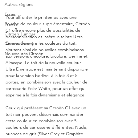
Autres régions
Essais
Pour affronter le printemps avec une 
touche de couleur supplémentaire, Citroën 
France
C1 offre encore plus de possibilités de 
Citroën Jumper
personnalisation et insère la teinte Ultra 
Emeraude entre les couleurs du toit, 
Citroën Jumpy
ajoutant ainsi de nouvelles combinaisons 
Nouveautés Citroën
aux versions unicolore, bicolore, berline et 
Airscape. Le toit de la nouvelle couleur 
Ultra Emeraude est maintenant disponible 
pour la version berline, à la fois 3 et 5 
portes, en combinaison avec la couleur de 
carrosserie Polar White, pour un effet qui 
exprime à la fois dynamisme et élégance.
Ceux qui préfèrent sa Citroën C1 avec un 
toit noir peuvent désormais commander 
cette couleur en combinaison avec 5 
couleurs de carrosserie différentes: Nude, 
nuances de gris (Silver Grey et Graphite 