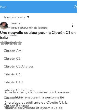
Post
Tous les posts
Jérémy
Tous les posts
13 avr. 2020
2 min de lecture
Une nouvelle couleur pour la Citroën C1 en
Stellantis
Italie
Citroën
Noté NaN étoiles sur 5.
Citroën Ami
Citroën C3
Citroën C3 Aircross
Citroën C4
Citroën C4 X
Citroën C5 Aircross
À partir d'avril, de nouvelles combinaisons 
de couleurs rehaussent la personnalité 
Citroën C5 X
énergique et pétillante de Citroën C1, la 
Citroën Berlingo
citadine polyvalente et dynamique de 