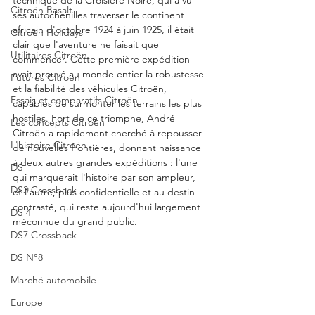
technique de la Croisière Noire, qui a vu 
Citroën Basalt
ses autochenilles traverser le continent 
africain d'octobre 1924 à juin 1925, il était 
Citroën Holidays
clair que l'aventure ne faisait que 
Utilitaires Citroën
commencer. Cette première expédition 
avait prouvé au monde entier la robustesse 
Futures Citroën
et la fiabilité des véhicules Citroën, 
Essais et comparatifs Citroën
capables de surmonter les terrains les plus 
hostiles. Fort de ce triomphe, André 
Les concepts Citroën
Citroën a rapidement cherché à repousser 
L'histoire Citroën
de nouvelles frontières, donnant naissance 
à deux autres grandes expéditions : l'une 
DS
qui marquerait l'histoire par son ampleur, 
DS3 Crossback
et l'autre, plus confidentielle et au destin 
contrasté, qui reste aujourd'hui largement 
DS 4
méconnue du grand public.
DS7 Crossback
DS N°8
Marché automobile
Europe