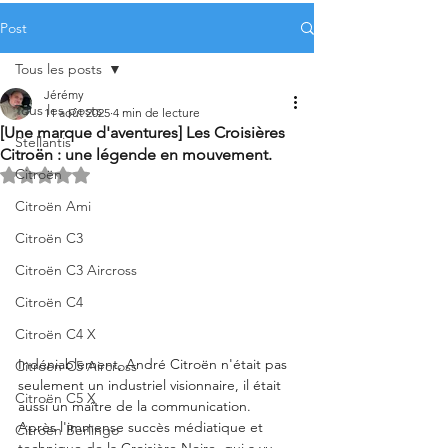
Post
Tous les posts
Jérémy
Tous les posts
11 août 2025
4 min de lecture
[Une marque d'aventures] Les Croisières
Stellantis
Citroën : une légende en mouvement.
Citroën
Noté NaN étoiles sur 5.
Citroën Ami
Citroën C3
Citroën C3 Aircross
Citroën C4
Citroën C4 X
Indéniablement, André Citroën n'était pas 
Citroën C5 Aircross
seulement un industriel visionnaire, il était 
Citroën C5 X
aussi un maître de la communication. 
Après l'immense succès médiatique et 
Citroën Berlingo