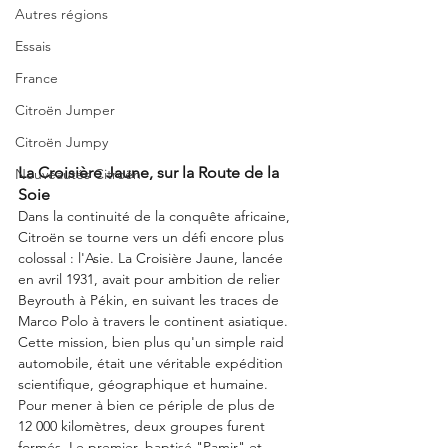
Autres régions
Essais
France
Citroën Jumper
Citroën Jumpy
La Croisière Jaune, sur la Route de la 
Nouveautés Citroën
Soie
Dans la continuité de la conquête africaine, 
Citroën se tourne vers un défi encore plus 
colossal : l'Asie. La Croisière Jaune, lancée 
en avril 1931, avait pour ambition de relier 
Beyrouth à Pékin, en suivant les traces de 
Marco Polo à travers le continent asiatique. 
Cette mission, bien plus qu'un simple raid 
automobile, était une véritable expédition 
scientifique, géographique et humaine. 
Pour mener à bien ce périple de plus de 
12 000 kilomètres, deux groupes furent 
formés. Le premier, baptisé "Pamir" et 