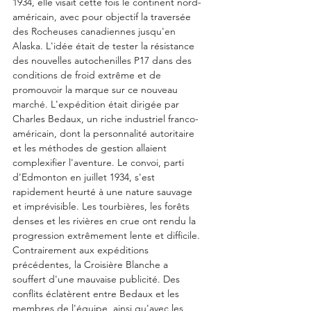
1934, elle visait cette fois le continent nord-
américain, avec pour objectif la traversée 
des Rocheuses canadiennes jusqu'en 
Alaska. L'idée était de tester la résistance 
des nouvelles autochenilles P17 dans des 
conditions de froid extrême et de 
promouvoir la marque sur ce nouveau 
marché. L'expédition était dirigée par 
Charles Bedaux, un riche industriel franco-
américain, dont la personnalité autoritaire 
et les méthodes de gestion allaient 
complexifier l'aventure. Le convoi, parti 
d'Edmonton en juillet 1934, s'est 
rapidement heurté à une nature sauvage 
et imprévisible. Les tourbières, les forêts 
denses et les rivières en crue ont rendu la 
progression extrêmement lente et difficile.
Contrairement aux expéditions 
précédentes, la Croisière Blanche a 
souffert d'une mauvaise publicité. Des 
conflits éclatèrent entre Bedaux et les 
membres de l'équipe, ainsi qu'avec les 