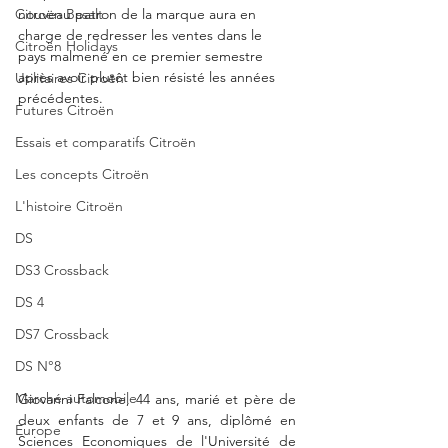
Citroën Basalt
nouveau patron de la marque aura en 
charge de redresser les ventes dans le 
Citroën Holidays
pays malmené en ce premier semestre 
après avoir plutôt bien résisté les années 
Utilitaires Citroën
précédentes. 
Futures Citroën
Essais et comparatifs Citroën
Les concepts Citroën
L'histoire Citroën
DS
DS3 Crossback
DS 4
DS7 Crossback
DS N°8
Marché automobile
Giovanni Falcone, 44 ans, marié et père de 
deux enfants de 7 et 9 ans, diplômé en 
Europe
Sciences Economiques de l'Université de 