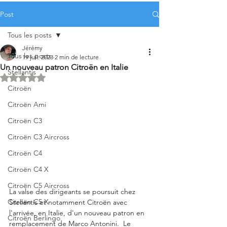
Post
Tous les posts
Jérémy
Tous les posts
19 juil. 2023
2 min de lecture
Un nouveau patron Citroën en Italie
Stellantis
Noté NaN étoiles sur 5.
Citroën
Citroën Ami
Citroën C3
Citroën C3 Aircross
Citroën C4
Citroën C4 X
Citroën C5 Aircross
La valse des dirigeants se poursuit chez 
Citroën C5 X
Stellantis et notamment Citroën avec 
l'arrivée, en Italie, d'un nouveau patron en 
Citroën Berlingo
remplacement de Marco Antonini.  Le 