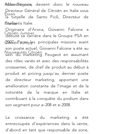
Autres régions
Milan-Bicocca, devient donc le nouveau 
Directeur Général de Citroën en Italie sous 
Essais
la tutyelle de Santo Ficili, Directeur de 
Stellantis Italie. 
France
Originaire d'Arona, Giovanni Falcone a 
Citroën Jumper
débuté sa carrière dans le Groupe PSA en 
2007. Parmi les principales missions avant 
Citroën Jumpy
son poste actuel, Giovanni Falcone a été au 
Nouveautés Citroën
sein du marketing Peugeot en assumant 
des rôles variés et avec des responsabilités 
croissantes, de chef de produit au début à 
produit et pricing jusqu'au dernier poste 
de directeur marketing, apportant une 
amélioration constante de l'image et de la 
notoriété de la marque en Italie et 
contribuant à la conquête du podium dans 
son segment pour e-208 et e-2008.
La croissance du marketing a été 
entrecoupée d'expériences dans la vente, 
d'abord en tant que responsable de zone, 