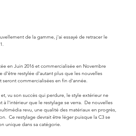
S3 Crossback
DS 4
urope
Autres régions
uvellement de la gamme, j'ai essayé de retracer le 
1. 
Nouveautés Citroën
ntée en Juin 2016 et commercialisée en Novembre 
le d'être restylée d'autant plus que les nouvelles 
t seront commercialisées en fin d'année. 
et, vu son succès qui perdure, le style extérieur ne 
à l'intérieur que le restylage se verra.  De nouvelles 
ultimédia revu, une qualité des matériaux en progrès, 
n.  Ce restylage devrait être léger puisque la C3 se 
on unique dans sa catégorie. 