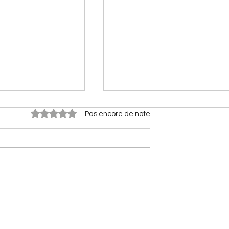
Noté 0 étoile sur 5.
Pas encore de note
s Citroën] Citroën
[Les Citroën de compétitio
rflow : le secret
Citroën 2CV Cross :
à 2 l/100 km
comment elle a conquis la
terre