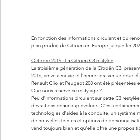
Les concepts Citroën
L'histoire Citroën
DS
D
DS7 Crossback
DS N°8
Marché automobile
E
En fonction des informations circulant et du reno
plan produit de Citroën en Europe jusque fin 202
Essais
France
Citroën Jumper
Citroën Jumpy
Octobre 2019 : La Citroën C3 restylée
La troisième génération de la Citroën C3, prése
2016, arrive à mi-vie et l'heure sera venue pour el
Renault Clio et Peugeot 208 ont été présentées e
Que nous réserve ce restylage ? 
Peu d'informations circulent sur cette C3 restylée 
devrait pas beaucoup évoluer.  C'est certainement 
technologies d'aides à la conduite, un système m
de nouvelles teintes et options de personnalisatio
vend toujours bien et qu'elle offre une propositi