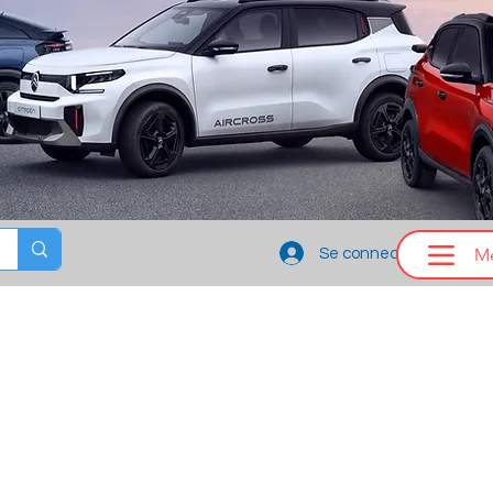
M
Se connecter