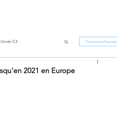
Citroën C3
Connexion/Inscript
Citroën C5 Aircross
jusqu'en 2021 en Europe
Citroën Holidays
atifs Citroën