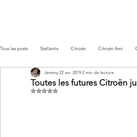
Tous les posts
Stellantis
Citroën
Citroën Ami
Jérémy
22 avr. 2019
2 min de lecture
Citroën C3 Aircross
Citroën C4
Citroën C4 X
Toutes les futures Citroën 
Noté NaN étoiles sur 5.
Citroën C5 X
Citroën Berlingo
Citroën Basalt
Utilitaires Citroën
Futures Citroën
Essais et compar