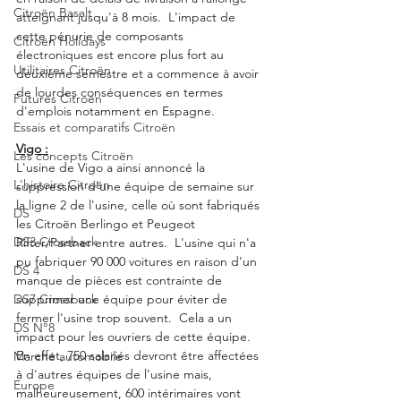
Citroën Basalt
atteignant jusqu'à 8 mois.  L'impact de 
cette pénurie de composants 
Citroën Holidays
électroniques est encore plus fort au 
Utilitaires Citroën
deuxième semestre et a commence à avoir 
de lourdes conséquences en termes 
Futures Citroën
d'emplois notamment en Espagne. 
Essais et comparatifs Citroën
Vigo :
Les concepts Citroën
L'usine de Vigo a ainsi annoncé la 
L'histoire Citroën
suppression d'une équipe de semaine sur 
la ligne 2 de l'usine, celle où sont fabriqués 
DS
les Citroën Berlingo et Peugeot 
DS3 Crossback
Rifter/Partner entre autres.  L'usine qui n'a 
pu fabriquer 90 000 voitures en raison d'un 
DS 4
manque de pièces est contrainte de 
DS7 Crossback
supprimer une équipe pour éviter de 
fermer l'usine trop souvent.  Cela a un 
DS N°8
impact pour les ouvriers de cette équipe.  
En effet, 750 salariés devront être affectées 
Marché automobile
à d'autres équipes de l'usine mais, 
Europe
malheureusement, 600 intérimaires vont 