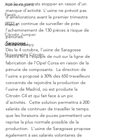
voir leurs contrats stopper en raison d'un 
Autres régions
manque d'activité. L'usine ne prévoit pas 
Essais
d'améliorations avant le premier trimestre 
2022 et continue de surveiller de près 
France
l'acheminement de 130 pièces à risque de 
Citroën Jumper
pénuries. 
Saragosse :
Citroën Jumpy
Dès le 4 octobre, l'usine de Saragosse 
Nouveautés Citroën
mettra fin à l'équipe de nuit sur la ligne de 
fabrication de l'Opel Corsa en raison de la 
pénurie de composants.  La direction de 
l'usine a proposé à 30% des 650 travailleurs 
concernés de rejoindre la production de 
l'usine de Madrid, où est produite la 
Citroën C4 et qui fait face à un pic 
d'activités.  Cette solution permettra à 200 
salariés de continuer de travailler le temps 
que les livraisons de puces permettent une 
reprise la plus normale possible de la 
production.  L'usine de Saragosse propose 
également à ses salariés volontaires de 