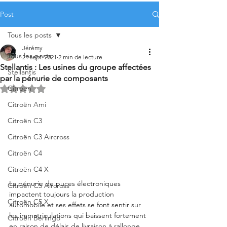
Post
Tous les posts
Jérémy
Tous les posts
21 sept. 2021
2 min de lecture
Stellantis : Les usines du groupe affectées
Stellantis
par la pénurie de composants
Citroën
Noté NaN étoiles sur 5.
Citroën Ami
Citroën C3
Citroën C3 Aircross
Citroën C4
Citroën C4 X
La pénurie de puces électroniques 
Citroën C5 Aircross
impactent toujours la production 
Citroën C5 X
automobile et ses effets se font sentir sur 
les immatriculations qui baissent fortement 
Citroën Berlingo
en raison de délais de livraison à rallonge 