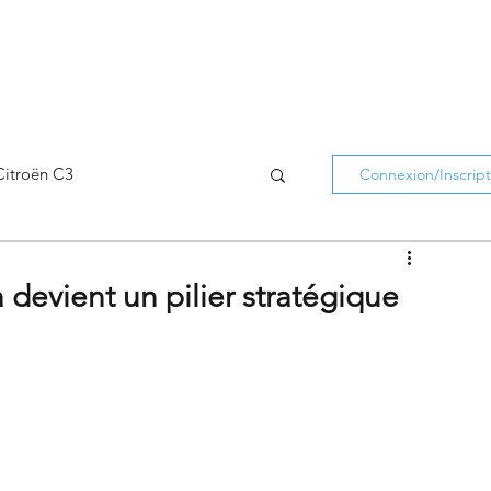
Citroën C3
Connexion/Inscript
Citroën C5 Aircross
ra devient un pilier stratégique
Citroën Holidays
atifs Citroën