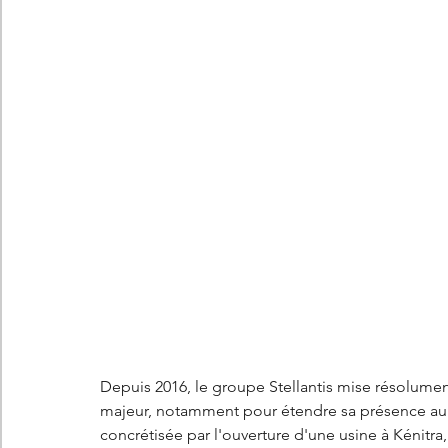
Les concepts Citroën
L'histoire Citroën
DS
D
DS7 Crossback
DS N°8
Marché automobile
E
Essais
France
Citroën Jumper
Citroën Jumpy
Depuis 2016, le groupe Stellantis mise résolum
majeur, notamment pour étendre sa présence au M
concrétisée par l'ouverture d'une usine à Kénitra