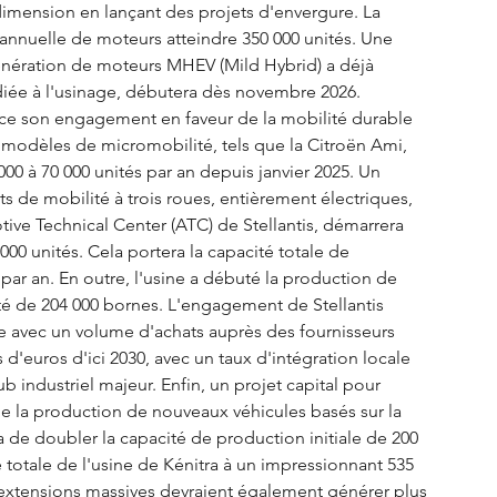
mension en lançant des projets d'envergure. La 
 annuelle de moteurs atteindre 350 000 unités. Une 
nération de moteurs MHEV (Mild Hybrid) a déjà 
iée à l'usinage, débutera dès novembre 2026. 
orce son engagement en faveur de la mobilité durable 
modèles de micromobilité, tels que la Citroën Ami, 
000 à 70 000 unités par an depuis janvier 2025. Un 
 de mobilité à trois roues, entièrement électriques, 
ive Technical Center (ATC) de Stellantis, démarrera 
000 unités. Cela portera la capacité totale de 
 par an. En outre, l'usine a débuté la production de 
té de 204 000 bornes. L'engagement de Stellantis 
e avec un volume d'achats auprès des fournisseurs 
 d'euros d'ici 2030, avec un taux d'intégration locale 
industriel majeur. Enfin, un projet capital pour 
, de la production de nouveaux véhicules basés sur la 
a de doubler la capacité de production initiale de 200 
é totale de l'usine de Kénitra à un impressionnant 535 
 extensions massives devraient également générer plus 