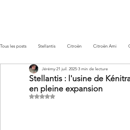
Tous les posts
Stellantis
Citroën
Citroën Ami
Jérémy
21 juil. 2025
3 min de lecture
Citroën C3 Aircross
Citroën C4
Citroën C4 X
Stellantis : l'usine de Kénit
en pleine expansion
Citroën C5 X
Citroën Berlingo
Citroën Basalt
Noté NaN étoiles sur 5.
Utilitaires Citroën
Futures Citroën
Essais et compar