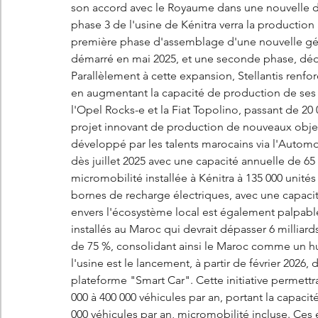
son accord avec le Royaume dans une nouvelle di
phase 3 de l'usine de Kénitra verra la production
première phase d'assemblage d'une nouvelle gé
démarré en mai 2025, et une seconde phase, déd
Parallèlement à cette expansion, Stellantis renf
en augmentant la capacité de production de ses 
l'Opel Rocks-e et la Fiat Topolino, passant de 20 
projet innovant de production de nouveaux objets
développé par les talents marocains via l'Automot
dès juillet 2025 avec une capacité annuelle de 65 
micromobilité installée à Kénitra à 135 000 unités
bornes de recharge électriques, avec une capaci
envers l'écosystème local est également palpabl
installés au Maroc qui devrait dépasser 6 milliards
de 75 %, consolidant ainsi le Maroc comme un hub 
l'usine est le lancement, à partir de février 2026
plateforme "Smart Car". Cette initiative permettr
000 à 400 000 véhicules par an, portant la capacit
000 véhicules par an, micromobilité incluse. Ces