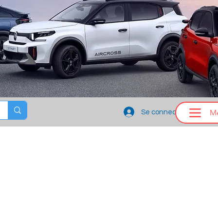
M
Se connecter