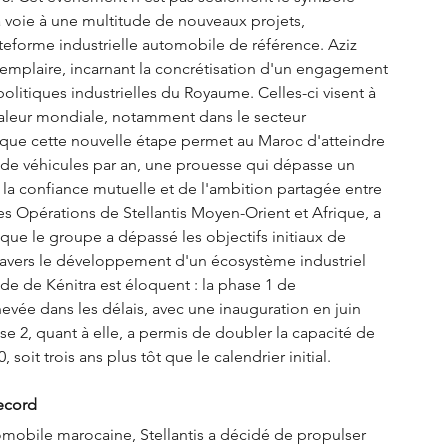
 voie à une multitude de nouveaux projets, 
teforme industrielle automobile de référence. Aziz 
emplaire, incarnant la concrétisation d'un engagement 
 politiques industrielles du Royaume. Celles-ci visent à 
valeur mondiale, notamment dans le secteur 
 que cette nouvelle étape permet au Maroc d'atteindre 
 de véhicules par an, une prouesse qui dépasse un 
a confiance mutuelle et de l'ambition partagée entre 
des Opérations de Stellantis Moyen-Orient et Afrique, a 
t que le groupe a dépassé les objectifs initiaux de 
à travers le développement d'un écosystème industriel 
ide de Kénitra est éloquent : la phase 1 de 
evée dans les délais, avec une inauguration en juin 
 2, quant à elle, a permis de doubler la capacité de 
soit trois ans plus tôt que le calendrier initial.
record
tomobile marocaine, Stellantis a décidé de propulser 