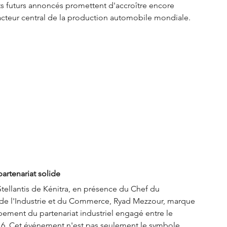
ets futurs annoncés promettent d'accroître encore 
cteur central de la production automobile mondiale.
artenariat solide
Stellantis de Kénitra, en présence du Chef du 
de l'Industrie et du Commerce, Ryad Mezzour, marque 
pement du partenariat industriel engagé entre le 
6. Cet événement n'est pas seulement le symbole 