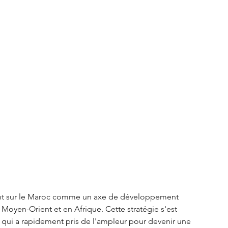
S3 Crossback
DS 4
urope
Autres régions
Nouveautés Citroën
ent sur le Maroc comme un axe de développement 
oyen-Orient et en Afrique. Cette stratégie s'est 
, qui a rapidement pris de l'ampleur pour devenir une 