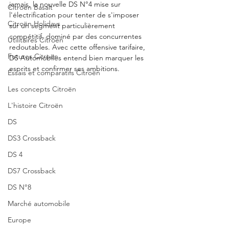
jamais, la nouvelle DS N°4 mise sur 
Citroën Basalt
l'électrification pour tenter de s'imposer 
Citroën Holidays
sur un segment particulièrement 
compétitif, dominé par des concurrentes 
Utilitaires Citroën
redoutables. Avec cette offensive tarifaire, 
Futures Citroën
DS Automobiles entend bien marquer les 
esprits et confirmer ses ambitions.
Essais et comparatifs Citroën
Les concepts Citroën
L'histoire Citroën
DS
DS3 Crossback
DS 4
DS7 Crossback
DS N°8
Marché automobile
Europe