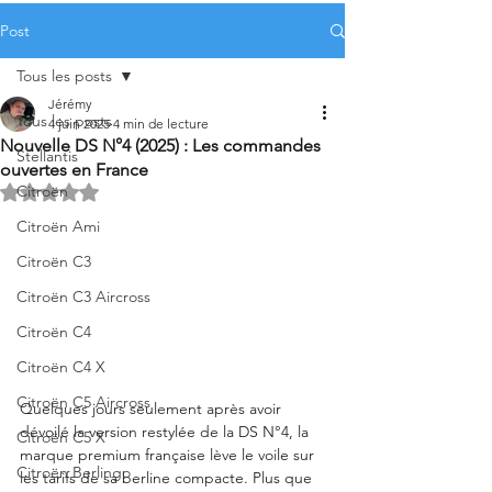
Post
Tous les posts
Jérémy
Tous les posts
4 juin 2025
4 min de lecture
Nouvelle DS N°4 (2025) : Les commandes
Stellantis
ouvertes en France
Citroën
Noté NaN étoiles sur 5.
Citroën Ami
Citroën C3
Citroën C3 Aircross
Citroën C4
Citroën C4 X
Citroën C5 Aircross
Quelques jours seulement après avoir 
dévoilé la version restylée de la DS N°4, la 
Citroën C5 X
marque premium française lève le voile sur 
Citroën Berlingo
les tarifs de sa berline compacte. Plus que 