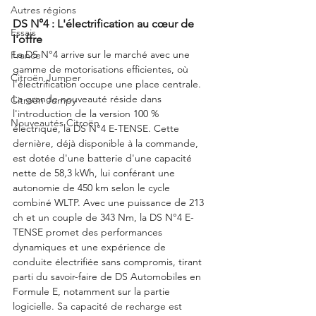
Autres régions
DS N°4 : L'électrification au cœur de 
Essais
l'offre
La DS N°4 arrive sur le marché avec une 
France
gamme de motorisations efficientes, où 
Citroën Jumper
l'électrification occupe une place centrale. 
La grande nouveauté réside dans 
Citroën Jumpy
l'introduction de la version 100 % 
Nouveautés Citroën
électrique, la DS N°4 E-TENSE. Cette 
dernière, déjà disponible à la commande, 
est dotée d'une batterie d'une capacité 
nette de 58,3 kWh, lui conférant une 
autonomie de 450 km selon le cycle 
combiné WLTP. Avec une puissance de 213 
ch et un couple de 343 Nm, la DS N°4 E-
TENSE promet des performances 
dynamiques et une expérience de 
conduite électrifiée sans compromis, tirant 
parti du savoir-faire de DS Automobiles en 
Formule E, notamment sur la partie 
logicielle. Sa capacité de recharge est 