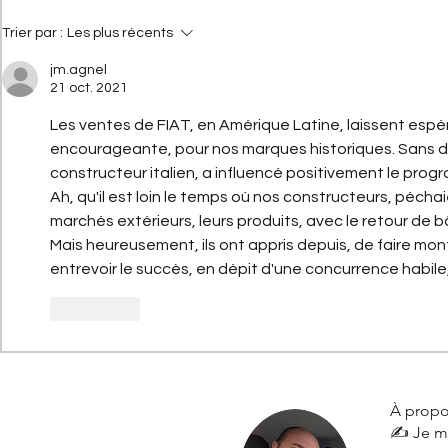
du concept à 2 l/100 km
comment ell
terre
Trier par :
Les plus récents
jm.agnel
21 oct. 2021
Les ventes de FIAT, en Amérique Latine, laissent espé
encourageante, pour nos marques historiques. Sans do
constructeur italien, a influencé positivement le prog
Ah, qu'il est loin le temps où nos constructeurs, pécha
marchés extérieurs, leurs produits, avec le retour de bâ
Mais heureusement, ils ont appris depuis, de faire mo
entrevoir le succès, en dépit d'une concurrence habile
J'aime
À propo
✍️ Je m