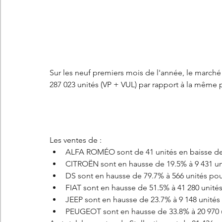
Les concepts Citroën
L'histoire Citroën
DS
D
DS7 Crossback
DS N°8
Marché automobile
E
Sur les neuf premiers mois de l'année, le marché
287 023 unités (VP + VUL) par rapport à la même 
Essais
France
Citroën Jumper
Citroën Jumpy
Les ventes de : 
ALFA ROMÉO sont de 41 unités en baisse d
CITROËN sont en hausse de 19.5% à 9 431 un
DS sont en hausse de 79.7% à 566 unités po
FIAT sont en hausse de 51.5% à 41 280 unit
JEEP sont en hausse de 23.7% à 9 148 unité
PEUGEOT sont en hausse de 33.8% à 20 970 