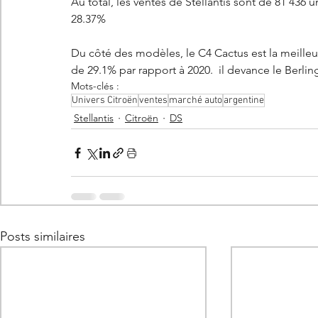
Au total, les ventes de Stellantis sont de 81 436
28.37%
Du côté des modèles, le C4 Cactus est la meilleur
de 29.1% par rapport à 2020.  il devance le Berl
Mots-clés :
Univers Citroën
ventes
marché auto
argentine
Stellantis
Citroën
DS
Posts similaires