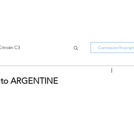
Citroën C3
Connexion/Inscript
Citroën C5 Aircross
auto ARGENTINE
Citroën Holidays
atifs Citroën