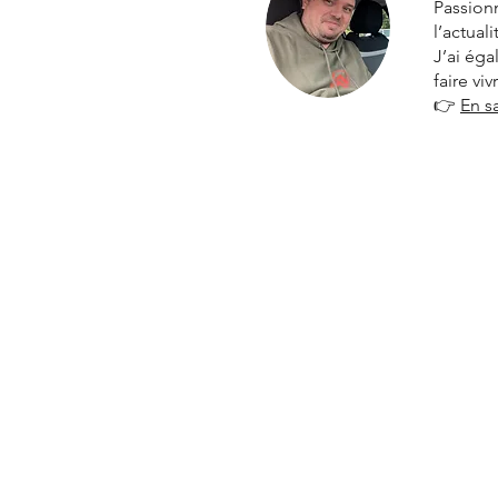
Passionn
l’actual
J’ai ég
faire vi
👉
En s