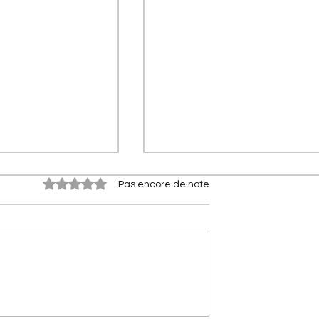
Noté 0 étoile sur 5.
Pas encore de note
n de compétition]
[Les hommes qui ont fait
 Cross :
Citroën] Georges-Marie