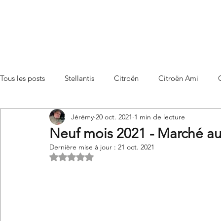
Tous les posts
Stellantis
Citroën
Citroën Ami
Jérémy
20 oct. 2021
1 min de lecture
Citroën C3 Aircross
Citroën C4
Citroën C4 X
Neuf mois 2021 - Marché 
Dernière mise à jour :
21 oct. 2021
Citroën C5 X
Noté NaN étoiles sur 5.
Citroën Berlingo
Citroën Basalt
Utilitaires Citroën
Futures Citroën
Essais et compar