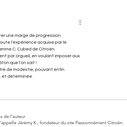
e a conquis la
Haardt : l’histoire du bras
droit d’André Citroën
rer une marge de progression 
ute l'expérience acquise par le 
ramme C. Cubed de Citroën. 
ient par orgueil, en voulant imposer aux 
ton que l'on sait !
ntre de modestie, pouvant enfin 
, et déterminée.
s de l’auteur
’appelle Jérémy K., fondateur du site Passionnément Citroën.