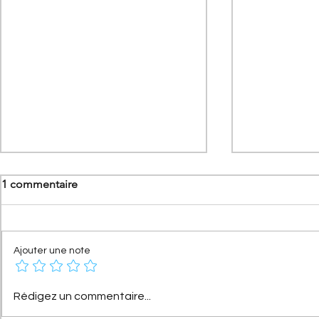
1 commentaire
Ajouter une note
[Les Records Citroën] Citroën
[Les Citroë
Rédigez un commentaire...
C4 Cactus Airflow : le secret
Citroën 2CV