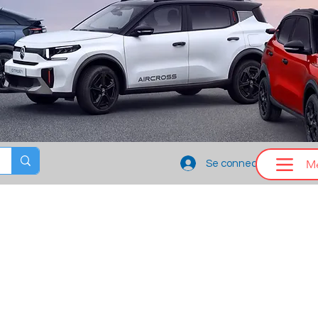
M
Se connecter