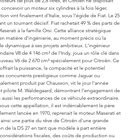
teurs de plus de 2,8 litres, et Citroën ne disposait 
oncevoir un moteur six cylindres à la fois léger, 
on vint finalement d'Italie, sous l'égide de Fiat. Le 25 
t un tournant décisif. Fiat rachetait 49 % des parts de 
serati à la famille Orsi. Cette alliance stratégique 
en en matière d'ingénierie, au moment précis où la 
lle dynamique à ses projets ambitieux. L'ingénieur 
ndaire V8 de 4 146 cm³ de l'Indy, joua un rôle clé dans 
nouveau V6 de 2 670 cm³ spécialement pour Citroën. Ce 
frait la puissance, la compacité et le potentiel 
es concurrents prestigieux comme Jaguar ou 
ement produit par Chausson, vit le jour l'année 
lent pilote M. Waldegaard, démontrant l'engagement de 
 aussi les performances de ce véhicule extraordinaire. 
 sous cette appellation, il est indéniablement le père 
ellement lancée en 1970, reprenait le moteur Maserati et 
 ainsi une partie du rêve de Citroën d'une grande 
on de la DS 27 en tant que modèle à part entière 
s considérations fiscales, des coûts de production ou 