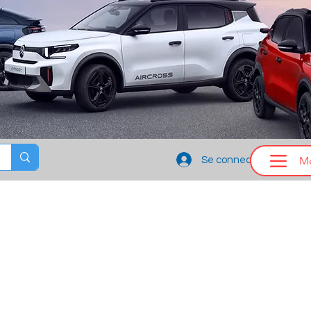
M
Se connecter