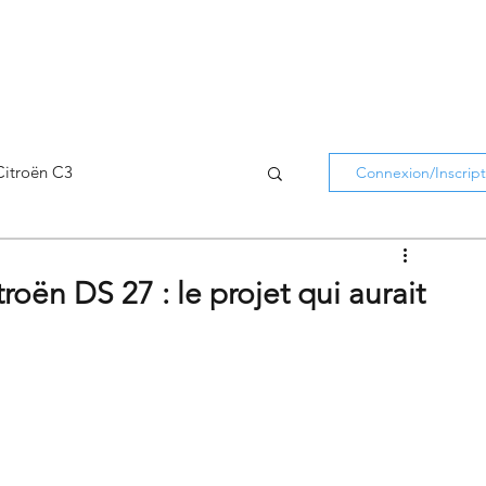
Citroën C3
Connexion/Inscript
Citroën C5 Aircross
oën DS 27 : le projet qui aurait
Citroën Holidays
atifs Citroën