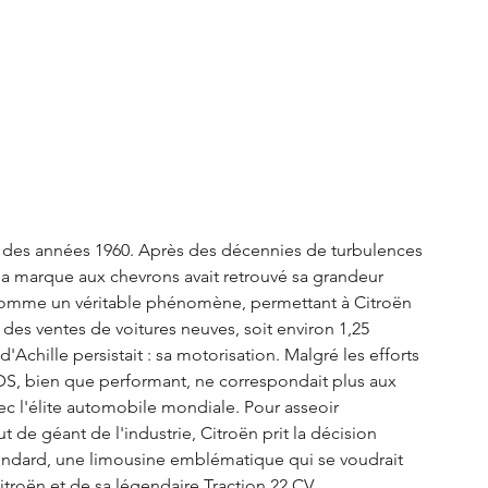
S3 Crossback
DS 4
urope
Autres régions
Nouveautés Citroën
fin des années 1960. Après des décennies de turbulences 
la marque aux chevrons avait retrouvé sa grandeur 
 comme un véritable phénomène, permettant à Citroën 
des ventes de voitures neuves, soit environ 1,25 
'Achille persistait : sa motorisation. Malgré les efforts 
 DS, bien que performant, ne correspondait plus aux 
vec l'élite automobile mondiale. Pour asseoir 
t de géant de l'industrie, Citroën prit la décision 
ndard, une limousine emblématique qui se voudrait 
itroën et de sa légendaire Traction 22 CV.