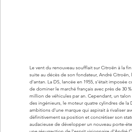
Les concepts Citroën
L'histoire Citroën
DS
D
DS7 Crossback
DS N°8
Marché automobile
E
Essais
France
Citroën Jumper
Citroën Jumpy
Le vent du renouveau soufflait sur Citroën à la 
suite au décès de son fondateur, André Citroën, 
d'antan. La DS, lancée en 1955, s'était imposée
de dominer le marché français avec près de 30 % 
million de véhicules par an. Cependant, un talon d
des ingénieurs, le moteur quatre cylindres de la
ambitions d'une marque qui aspirait à rivaliser a
définitivement sa position et concrétiser son statu
audacieuse de développer un nouveau porte-éte
une résurrection de l'esprit visionnaire d'André C