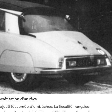
ncrétisation d'un rêve
jet S fut semée d'embûches. La fiscalité française 