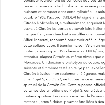
pénalisait lourdement les véhicules équipés de mo
pas en interne de la technologie nécessaire pour c
puissant et compact dans cette cylindrée. La soluti
octobre 1968, l'accord PARDEVI fut signé, marquan
Citroën à Michelin et, simultanément, acquérait Ma
ouvrait à Citroën les portes du savoir-faire itali
marque française cherchait à insuffler une nouve
Alfieri Maserati, renommé pour avoir créé le lége
cette collaboration. Il transforma son V8 en un 
moteur, développant 192 chevaux à 6 000 tr/min, of
attendus, plaçant Citroën au même niveau que d
Mercedes. Un deuxième prototype du coupé, égal
suivante et fut même testé en rallye par l'excel
Citroën à évaluer non seulement l'élégance, mais
Si le Projet S, ou DS 27, ne fut pas lancé en série
spirituel de la Citroën SM. Cette supercar, offici
certaines des ambitions du Projet S, concrétisant
routière sportive. Les raisons exactes de l'aband
restent sujettes à débat, pouvant être liées à de