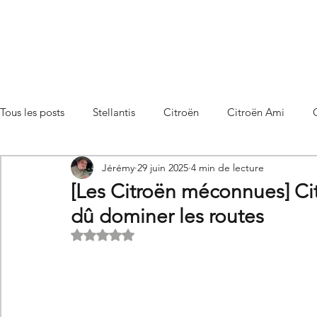
Tous les posts
Stellantis
Citroën
Citroën Ami
Jérémy
29 juin 2025
4 min de lecture
Citroën C3 Aircross
Citroën C4
Citroën C4 X
[Les Citroën méconnues] Citr
dû dominer les routes
Citroën C5 X
Citroën Berlingo
Citroën Basalt
Noté NaN étoiles sur 5.
Utilitaires Citroën
Futures Citroën
Essais et compar