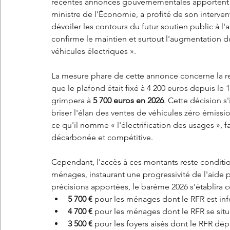
récentes annonces gouvernementales apportent
ministre de l'Économie, a profité de son interve
dévoiler les contours du futur soutien public à l
confirme le maintien et surtout l'augmentation 
véhicules électriques ».
La mesure phare de cette annonce concerne la rev
que le plafond était fixé à 4 200 euros depuis le 
grimpera à 
5 700 euros en 2026
. Cette décision s
briser l'élan des ventes de véhicules zéro émiss
ce qu'il nomme « l'électrification des usages », fav
décarbonée et compétitive.
Cependant, l'accès à ces montants reste conditio
ménages, instaurant une progressivité de l'aide p
précisions apportées, le barème 2026 s'établira 
5 700 €
 pour les ménages dont le RFR est infé
4 700 €
 pour les ménages dont le RFR se situe
3 500 €
 pour les foyers aisés dont le RFR dép