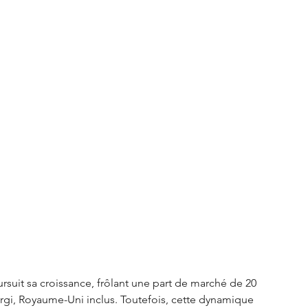
S3 Crossback
DS 4
urope
Autres régions
Nouveautés Citroën
rsuit sa croissance, frôlant une part de marché de 20 
argi, Royaume-Uni inclus. Toutefois, cette dynamique 