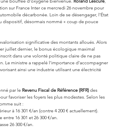
 une bouffée d'oxygène bienvenue. 
Roland Lescure
, 
ntion sur France Inter ce mercredi 26 novembre pour 
'automobile décarbonée. Loin de se désengager, l'État 
du dispositif, désormais nommé « coup de pouce 
alorisation significative des montants alloués. Alors 
1er juillet dernier, le bonus écologique maximal 
'inscrit dans une volonté politique claire de ne pas 
ion. Le ministre a rappelé l'importance d'accompagner 
orisant ainsi une industrie utilisant une électricité 
nné par le 
Revenu Fiscal de Référence (RFR)
 des 
our favoriser les foyers les plus modestes. Selon les 
comme suit :
rieur à 16 301 €/an (contre 4 200 € actuellement).
 entre 16 301 et 26 300 €/an.
asse 26 300 €/an.