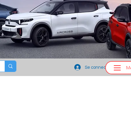
M
Se connecter