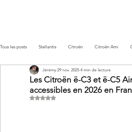
Tous les posts
Stellantis
Citroën
Citroën Ami
Jérémy
29 nov. 2025
4 min de lecture
Citroën C3 Aircross
Citroën C4
Citroën C4 X
Les Citroën ë-C3 et ë-C5 Ai
accessibles en 2026 en Fra
Citroën C5 X
Citroën Berlingo
Citroën Basalt
Noté NaN étoiles sur 5.
Utilitaires Citroën
Futures Citroën
Essais et compar