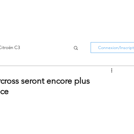
Citroën C3
Connexion/Inscript
Citroën C5 Aircross
rcross seront encore plus
nce
Citroën Holidays
atifs Citroën