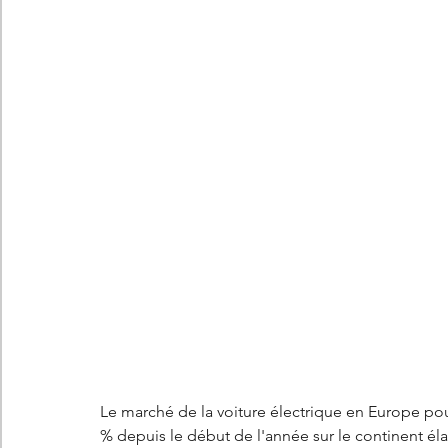
Les concepts Citroën
L'histoire Citroën
DS
D
DS7 Crossback
DS N°8
Marché automobile
E
Essais
France
Citroën Jumper
Citroën Jumpy
Le marché de la voiture électrique en Europe pou
% depuis le début de l'année sur le continent él