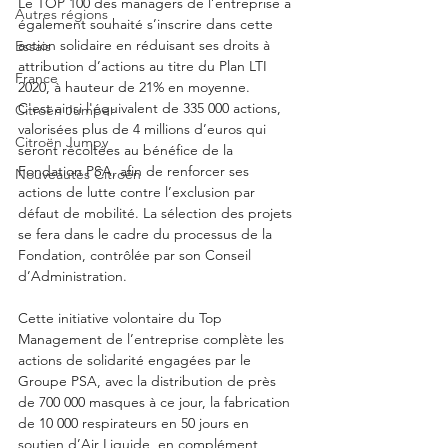
Le TOP 100 des managers de l’entreprise a 
Autres régions
également souhaité s’inscrire dans cette 
action solidaire en réduisant ses droits à 
Essais
attribution d’actions au titre du Plan LTI 
France
2020, à hauteur de 21% en moyenne.
C'est ainsi l'équivalent de 335 000 actions, 
Citroën Jumper
valorisées plus de 4 millions d’euros qui 
Citroën Jumpy
seront récoltées au bénéfice de la 
Fondation PSA, afin de renforcer ses 
Nouveautés Citroën
actions de lutte contre l’exclusion par 
défaut de mobilité. La sélection des projets 
se fera dans le cadre du processus de la 
Fondation, contrôlée par son Conseil 
d’Administration.
Cette initiative volontaire du Top 
Management de l’entreprise complète les 
actions de solidarité engagées par le 
Groupe PSA, avec la distribution de près 
de 700 000 masques à ce jour, la fabrication 
de 10 000 respirateurs en 50 jours en 
soutien d’Air Liquide, en complément 