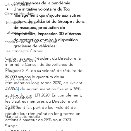
conséquences de la pandémie
Citroën Basalt
Une initiative volontaire du Top 
Citroën Holidays
Management qui s’ajoute aux autres 
actions de solidarité du Groupe : dons 
Utilitaires Citroën
de masques, production de 
Futures Citroën
respirateurs, impression 3D d’écrans 
de protection et mise à disposition 
Essais et comparatifs Citroën
gracieuse de véhicules
Les concepts Citroën
Carlos Tavares, Président du Directoire, a 
L'histoire Citroën
informé le Conseil de Surveillance de 
DS
Peugeot S.A. de sa volonté de réduire de 
50 000 actions le quantum de sa 
DS3 Crossback
rémunération long terme 2020, équivalent 
DS 4
à 35%
[i]
 de sa rémunération fixe et à 38% 
au titre du plan LTI 2020. En complément, 
DS7 Crossback
les 3 autres membres du Directoire ont 
DS N°8
également fait part de leur volonté de 
réduire leur rémunération long terme en 
Marché automobile
actions à hauteur de 25% pour 2020.
Europe