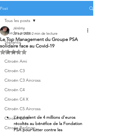
Post
Tous les posts
Jérémy
Tous les posts
22 avr. 2020
2 min de lecture
Le Top Management du Groupe PSA
Stellantis
solidaire face au Covid-19
Citroën
Noté NaN étoiles sur 5.
Citroën Ami
Citroën C3
Citroën C3 Aircross
Citroën C4
Citroën C4 X
Citroën C5 Aircross
L’équivalent de 4 millions d’euros 
Citroën C5 X
récoltés au bénéfice de la Fondation 
Citroën Berlingo
PSA pour lutter contre les 