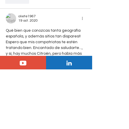
J'aime
oliete1967
19 oct. 2020
Qué bien que conozcas tanta geografía 
española, y además sitios tan dispares!! 
Espero que mis compatriotas te estén 
tratando bien. Encantado de saludarte..., 
y sí, hay muchos Citroën, pero había más 
antes, hace diez años o así. Según mi 
vendedor Citroën, hay consignas para 
que Peugeot sobrepase a Citroën en 
ventas, cosa que ya han conseguido. 
Una pena...
J'aime
Citrofan
•
19 oct. 2020
non du tout! je suis allé en février à 
Ténérife, fin Aout à lloret del mar et la 