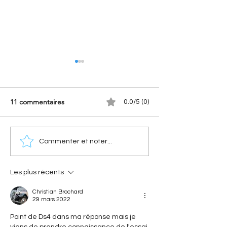
11 commentaires
0.0/5 (0)
Tout sur le DS N°7 Élysée
DS N°7 La Premiè
Commenter et noter...
: blindage, 350 ch et
(2026) : Tout savoi
suspension
série exclusive d
oléopneumatique
lancement
Les plus récents
Christian Brochard
29 mars 2022
Point de Ds4 dans ma réponse mais je 