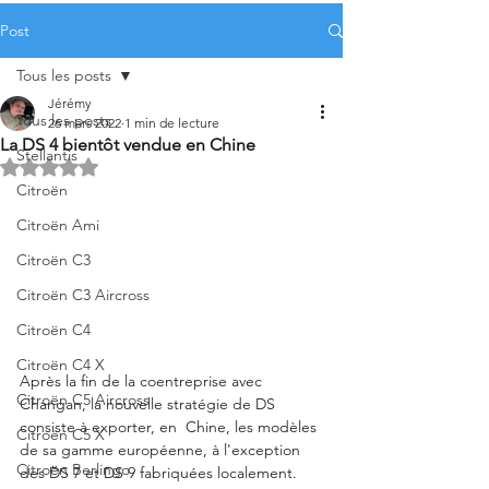
Post
Tous les posts
Jérémy
Tous les posts
26 mars 2022
1 min de lecture
La DS 4 bientôt vendue en Chine
Stellantis
Noté NaN étoiles sur 5.
Citroën
Citroën Ami
Citroën C3
Citroën C3 Aircross
Citroën C4
Citroën C4 X
Après la fin de la coentreprise avec 
Citroën C5 Aircross
Changan, la nouvelle stratégie de DS 
consiste à exporter, en  Chine, les modèles 
Citroën C5 X
de sa gamme européenne, à l'exception 
Citroën Berlingo
des DS 7 et DS 9 fabriquées localement.  