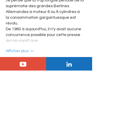
Je pense que la trop longue période de la 
suprématie des grandes Berlines 
Allemandes à moteur 6 ou 8 cylindres à 
la consommation gargantuesque est 
révolu. 
De 1980 à aujourd'hui, il n'y avait aucune 
concurrence possible pour cette presse 
qui ne voyait que…
Afficher plus
J'aime
jean.renaldo
26 mars 2022
Pour moi la DS4 à plus de légitimité à être 
fabriquée en Allemagne, véhicule avec 
une meilleure plus-value, la marge c'est 
important, surtout que pour moi il n'y a 
pas photo la DS4 est splendide, la C5X, je 
n'accroche pas du tout, mais ce ne sont 
que mes goûts personnels et ceux 