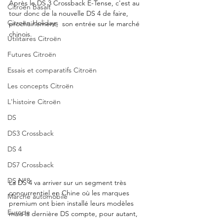
Après le DS 3 Crossback E-Tense, c'est au 
Citroën Basalt
tour donc de la nouvelle DS 4 de faire, 
Citroën Holidays
prochainement,  son entrée sur le marché 
chinois. 
Utilitaires Citroën
Futures Citroën
Essais et comparatifs Citroën
Les concepts Citroën
L'histoire Citroën
DS
DS3 Crossback
DS 4
DS7 Crossback
DS N°8
La DS 4 va arriver sur un segment très 
concurrentiel en Chine où les marques 
Marché automobile
premium ont bien installé leurs modèles 
Europe
mais la dernière DS compte, pour autant, 