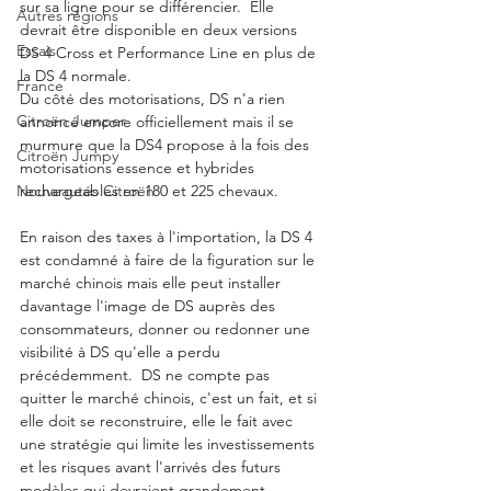
sur sa ligne pour se différencier.  Elle 
Autres régions
devrait être disponible en deux versions 
Essais
DS 4 Cross et Performance Line en plus de 
la DS 4 normale.  
France
Du côté des motorisations, DS n'a rien 
Citroën Jumper
annoncé encore officiellement mais il se 
murmure que la DS4 propose à la fois des 
Citroën Jumpy
motorisations essence et hybrides 
Nouveautés Citroën
rechargeables en 180 et 225 chevaux.  
En raison des taxes à l'importation, la DS 4 
est condamné à faire de la figuration sur le 
marché chinois mais elle peut installer 
davantage l'image de DS auprès des 
consommateurs, donner ou redonner une 
visibilité à DS qu'elle a perdu 
précédemment.  DS ne compte pas 
quitter le marché chinois, c'est un fait, et si 
elle doit se reconstruire, elle le fait avec 
une stratégie qui limite les investissements 
et les risques avant l'arrivés des futurs 
modèles qui devraient grandement 