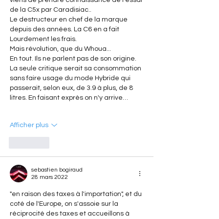
viens de prendre connaissance de l'essai 
de la C5x par Caradisiac.. 
Le destructeur en chef de la marque 
depuis des années. La C6 en a fait 
Lourdement les frais. 
Mais révolution, que du Whoua... 
En tout. Ils ne parlent pas de son origine. 
La seule critique serait sa consommation 
sans faire usage du mode Hybride qui 
passerait, selon eux, de 3.9 à plus, de 8 
litres. En faisant exprès on n'y arrive…
Afficher plus
J'aime
sebastien bogiraud
28 mars 2022
"en raison des taxes à l'importation", et du 
coté de l'Europe, on s'assoie sur la 
réciprocité des taxes et accueillons à 