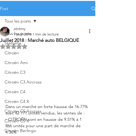
Post
Tous les posts
Jérémy
Tous les posts
1 août 2018
1 min de lecture
Juillet 2018 : Marché auto BELGIQUE
Stellantis
Noté NaN étoiles sur 5.
Citroën
Citroën Ami
Citroën C3
Citroën C3 Aircross
Citroën C4
Citroën C4 X
Dans un marché en forte hausse de 16.77% 
Citroën C5 Aircross
avec 42 771 unités vendus, les ventes de : 
- CITROËN sont en hausse de 9.51% à 1 
Citroën C5 X
866 unités pour une part de marché de 
Citroën Berlingo
4.36%