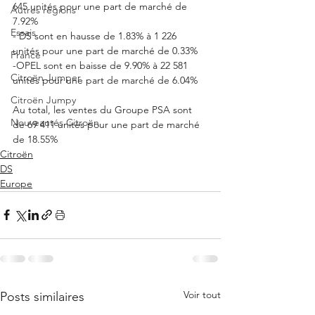
645 unités pour une part de marché de 
Autres régions
7.92%
Essais
- DS sont en hausse de 1.83% à 1 226 
unités pour une part de marché de 0.33%
France
-OPEL sont en baisse de 9.90% à 22 581 
Citroën Jumper
unités pour une part de marché de 6.04%
Citroën Jumpy
Au total, les ventes du Groupe PSA sont 
Nouveautés Citroën
de 69 411 unités pour une part de marché 
de 18.55%
Citroën
DS
Europe
Voir tout
Posts similaires