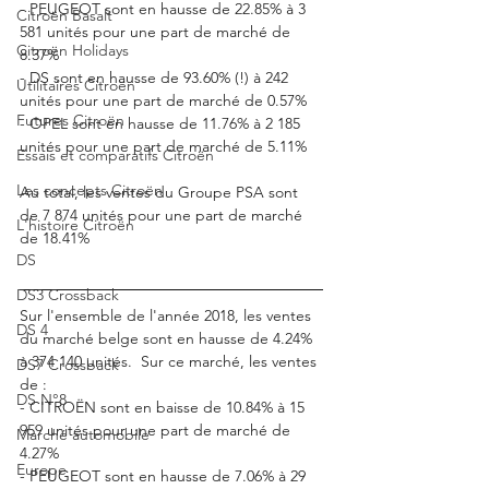
- PEUGEOT sont en hausse de 22.85% à 3 
Citroën Basalt
581 unités pour une part de marché de 
Citroën Holidays
8.37%
- DS sont en hausse de 93.60% (!) à 242 
Utilitaires Citroën
unités pour une part de marché de 0.57%
Futures Citroën
- OPEL sont en hausse de 11.76% à 2 185 
unités pour une part de marché de 5.11%
Essais et comparatifs Citroën
Les concepts Citroën
Au total, les ventes du Groupe PSA sont 
de 7 874 unités pour une part de marché 
L'histoire Citroën
de 18.41%
DS
DS3 Crossback
Sur l'ensemble de l'année 2018, les ventes 
DS 4
du marché belge sont en hausse de 4.24% 
à 374 140 unités.  Sur ce marché, les ventes 
DS7 Crossback
de : 
DS N°8
- CITROËN sont en baisse de 10.84% à 15 
959 unités pour une part de marché de 
Marché automobile
4.27%
Europe
- PEUGEOT sont en hausse de 7.06% à 29 