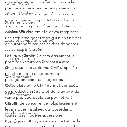
nouvelle voiture.  En effet, la C3 sera la 
Citroën Basalt
première à inaugurer le programme C-
Citroën Holidays
cubed, c'est sur elle que Citroën compte 
pour réussir son implantation en Inde et 
Utilitaires Citroën
son redémarrage en Amérique Latine sans 
Futures Citroën
oublier l'Europe om elle devra remplacer 
une troisième génération qui n'en finit pas 
Essais et comparatifs Citroën
de surprendre par ces chiffres de ventes. 
Les concepts Citroën
La future Citroën C3 sera également la 
L'histoire Citroën
première voiture de Stellantis à être 
DS
conçue sur la plateforme CMP simplifiée, 
plateforme que d'autres marques se 
DS3 Crossback
partageront comme Peugeot ou Fiat.  
Cette plateforme CMP permet des coûts 
DS 4
de production réduits et donc un prix de 
DS7 Crossback
vente plus abordable qui permettra à 
Citroën de concurrencer plus facilement 
DS N°8
les marques installées qui possèdent, 
Marché automobile
toutes, des modèles accessibles 
spécifiques.  Ainsi, en Amérique Latine, la 
Europe