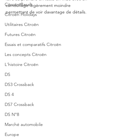
Citroën Basalt
camouflage légèrement moindre 
permettant de voir davantage de détails. 
Citroën Holidays
Utilitaires Citroën
Futures Citroën
Essais et comparatifs Citroën
Les concepts Citroën
L'histoire Citroën
DS
DS3 Crossback
DS 4
DS7 Crossback
DS N°8
Marché automobile
Europe