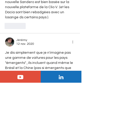
nouvelle Sandero est bien basée sur la 
nouvelle plateforme de la Clio V. (et les 
Dacia sont bien rebadgées avec un 
losange ds certains pays ). 
J'aime
Jérémy
12 nov. 2020
Je dis simplement que je n'imagine pas 
une gamme de voitures pour les pays 
"émergents" , ils incluent quand même le 
Brésil et la Chine (pas si émergents que 
ça) et une gamme de voitures que pour 
l'Europe.  
Ce projet CC21 est bien entendu 
développé et conçu en Inde et se 
retrouvera au Brésil, le Groupe a publié 
l'info du premier assemblage de CMP à 
Porto Real il y a 5 mois, c'est pas pour tout 
annuler maintenant. 
Maintenant, que…