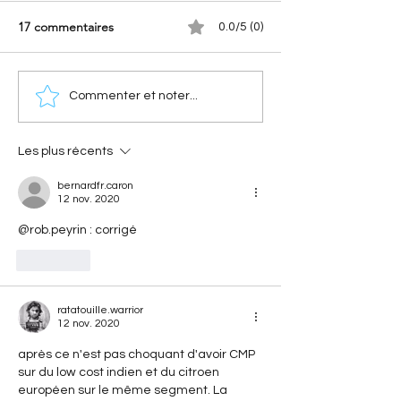
17 commentaires
0.0/5 (0)
[Les sportives Citroën]
[Les anniversaires
Commenter et noter...
Xantia Activa V6 : la
Citroën] Citroën 
sportive Citroën qui a
l'histoire d'une c
surclassé les supercars
révolutionnaire qu
Les plus récents
ses 40 ans
bernardfr.caron
12 nov. 2020
@rob.peyrin : corrigé
J'aime
ratatouille.warrior
12 nov. 2020
après ce n'est pas choquant d'avoir CMP 
sur du low cost indien et du citroen 
européen sur le même segment. La 