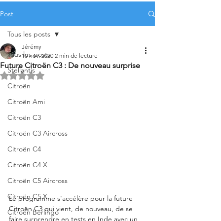
Post
Tous les posts
Jérémy
Tous les posts
10 nov. 2020
2 min de lecture
Future Citroën C3 : De nouveau surprise
Stellantis
Noté NaN étoiles sur 5.
Citroën
Citroën Ami
Citroën C3
Citroën C3 Aircross
Citroën C4
Citroën C4 X
Citroën C5 Aircross
Citroën C5 X
Le programme s'accélère pour la future 
Citroën C3 qui vient, de nouveau, de se 
Citroën Berlingo
faire surprendre en tests en Inde avec un 