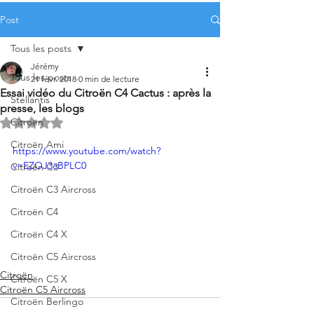
Post
Tous les posts
Jérémy
Tous les posts
21 févr. 2018
0 min de lecture
Essai vidéo du Citroën C4 Cactus : après la
Stellantis
presse, les blogs
Citroën
Noté NaN étoiles sur 5.
Citroën Ami
https://www.youtube.com/watch?
v=EZOJ3cBPLC0
Citroën C3
Citroën C3 Aircross
Citroën C4
Citroën C4 X
Citroën C5 Aircross
Citroën
Citroën C5 X
Citroën C5 Aircross
Citroën Berlingo