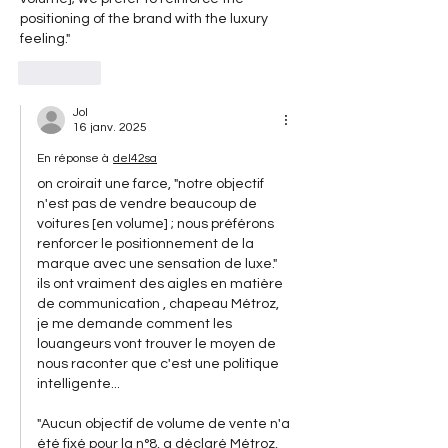
positioning of the brand with the luxury 
feeling."
J'aime
Jol
16 janv. 2025
En réponse à
del42sa
on croirait une farce, "notre objectif 
n'est pas de vendre beaucoup de 
voitures [en volume] ; nous préférons 
renforcer le positionnement de la 
marque avec une sensation de luxe." 
ils ont vraiment des aigles en matière 
de communication , chapeau Métroz, 
je me demande comment les 
louangeurs vont trouver le moyen de 
nous raconter que c'est une politique 
intelligente... 
"Aucun objectif de volume de vente n'a 
été fixé pour la n°8, a déclaré Métroz, 