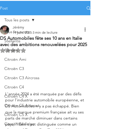
Post
Tous les posts
Jérémy
Tous les posts
11 janv. 2025
3 min de lecture
DS Automobiles fête ses 10 ans en Italie
Stellantis
avec des ambitions renouvelées pour 2025
Citroën
Noté NaN étoiles sur 5.
Citroën Ami
Citroën C3
Citroën C3 Aircross
Citroën C4
L'année 2024 a été marquée par des défis 
Citroën C4 X
pour l'industrie automobile européenne, et 
Citroën C5 Aircross
DS Automobiles n'y a pas échappé. Bien 
que la marque premium française ait vu ses 
Citroën C5 X
parts de marché diminuer dans certains 
Citroën Berlingo
pays, l'Italie s'est distinguée comme un 