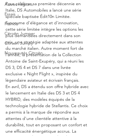
Pour célébrer sa première décennie en 
Autres régions
Italie, DS Automobiles a lancé une série 
Essais
spéciale baptisée Édit10n Limitée. 
Synonyme d'élégance et d'innovation, 
France
cette série limitée intègre les options les 
Citroën Jumper
plus demandées directement dans son 
prix, une stratégie adaptée aux attentes 
Citroën Jumpy
du marché italien. Autre moment fort de 
Nouveautés Citroën
l'année, la présentation de la Collection 
Antoine de Saint-Exupéry, qui a réuni les 
DS 3, DS 4 et DS 7 dans une livrée 
exclusive « Night Flight », inspirée du 
légendaire aviateur et écrivain français.
En avril, DS a étendu son offre hybride avec 
le lancement en Italie des DS 3 et DS 4 
HYBRID, des modèles équipés de la 
technologie hybride de Stellantis. Ce choix 
a permis à la marque de répondre aux 
attentes d'une clientèle attentive à la 
durabilité, tout en proposant un confort et 
une efficacité énergétique accrus. La 