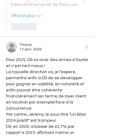
l'objectif étant plutôt de "faire une…
Afficher plus
J'aime
Trionce
13 janv. 2025
Pour 2025, DS va avoir des armes à fourbir 
et c'est tant mieux !
La nouvelle direction va, je l'espère, 
permettre enfin à DS de se développer 
pour gagner en visibilité, en notoriété et 
enfin pouvoir être cohérente 
financièrement (en terme de loyer client 
en location par exemple) face à la 
concurrence.
Par contre, Jérémy, le sous titre "Un bilan 
2024 positif" est trompeur.
DS, en 2024, a baissé de 22,7% par 
rapport à 2023, affichant même un 