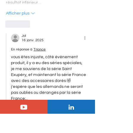
résultat inférieur…
Afficher plus
J'aime
Jol
16 janv. 2025
En réponse à
Trionce
vous êtes injuste, côté évènement 
produit, il y a eu des séries spéciales, 
je me souviens de la série Saint 
Exupéry, et maintenant la série France 
avec des accessoires dorés 🤣   
j'espère que les allemands ne seront 
pas oubliés ou dérangés par la série 
France;.. 
J'aime
Rx Soarer
12 janv. 2025