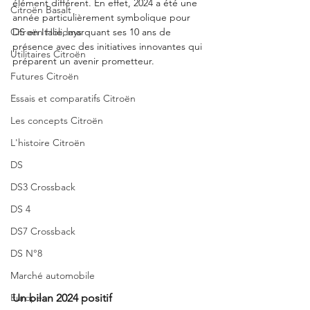
élément différent. En effet, 2024 a été une 
Citroën Basalt
année particulièrement symbolique pour 
Citroën Holidays
DS en Italie, marquant ses 10 ans de 
présence avec des initiatives innovantes qui 
Utilitaires Citroën
préparent un avenir prometteur.
Futures Citroën
Essais et comparatifs Citroën
Les concepts Citroën
L'histoire Citroën
DS
DS3 Crossback
DS 4
DS7 Crossback
DS N°8
Marché automobile
Europe
Un bilan 2024 positif 