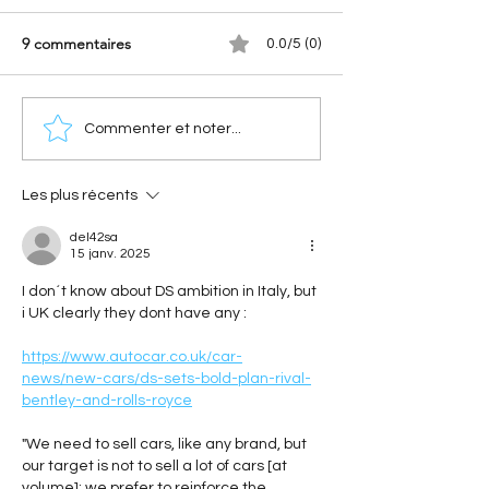
9 commentaires
0.0/5 (0)
Bilan Juin 2026 - marché
Tout sur le DS N°
Commenter et noter...
auto EUROPE : Citroën
: blindage, 350 ch
termine le semestre en
suspension
forme
oléopneumatiqu
Les plus récents
del42sa
15 janv. 2025
I don´t know about DS ambition in Italy, but 
i UK clearly they dont have any :
https://www.autocar.co.uk/car-
news/new-cars/ds-sets-bold-plan-rival-
bentley-and-rolls-royce
"We need to sell cars, like any brand, but 
our target is not to sell a lot of cars [at 
volume]; we prefer to reinforce the 