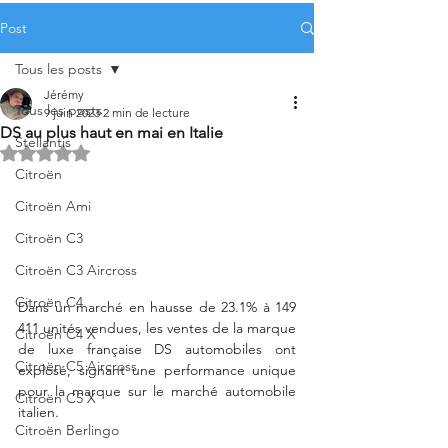
Post
Tous les posts
Jérémy
Tous les posts
9 juin 2023
2 min de lecture
DS au plus haut en mai en Italie
Stellantis
Noté NaN étoiles sur 5.
Citroën
Citroën Ami
Citroën C3
Citroën C3 Aircross
Citroën C4
Dans un marché en hausse de 23.1% à 149 
411 unités vendues, les ventes de la marque 
Citroën C4 X
de luxe française DS automobiles ont 
Citroën C5 Aircross
explosé, signant une performance unique 
pour la marque sur le marché automobile 
Citroën C5 X
italien.  
Citroën Berlingo