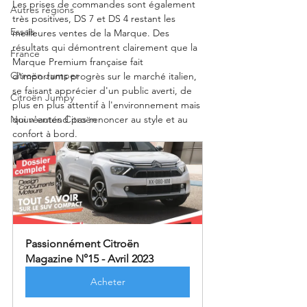
Les prises de commandes sont également 
Autres régions
très positives, DS 7 et DS 4 restant les 
Essais
meilleures ventes de la Marque. Des 
résultats qui démontrent clairement que la 
France
Marque Premium française fait 
Citroën Jumper
d'importants progrès sur le marché italien, 
se faisant apprécier d'un public averti, de 
Citroën Jumpy
plus en plus attentif à l'environnement mais 
qui n'entend pas renoncer au style et au 
Nouveautés Citroën
confort à bord.
Passionnément Citroën 
Magazine N°15 - Avril 2023
Acheter