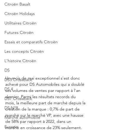
Citroën Basalt
Citroën Holidays
Utilitaires Citroën
Futures Citroën
Essais et comparatifs Citroën
Les concepts Citroën
L'histoire Citroën
DS
Un mois de mai exceptionnel s'est donc 
DS3 Crossback
achevé pour DS Automobiles qui a doublé 
DS 4
ses volumes de ventes par rapport à l'an 
dernier. Parmi les résultats records du 
DS7 Crossback
mois, la meilleure part de marché depuis la 
DS N°8
création de la marque : 0,7% de part de 
marché sur le marché VP, avec une hausse 
Marché automobile
de 58% par rapport à 2022, dans un 
Europe
marché en croissance de 23% seulement. 