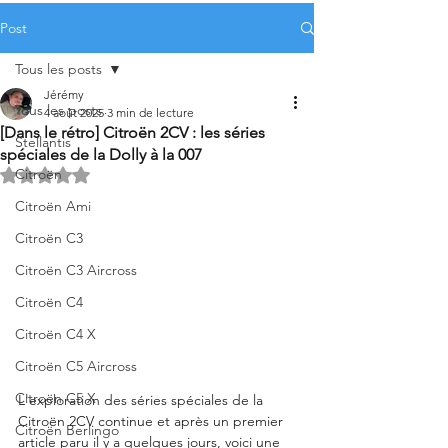
Post
Tous les posts
Jérémy
Tous les posts
4 août 2025
3 min de lecture
[Dans le rétro] Citroën 2CV : les séries
Stellantis
spéciales de la Dolly à la 007
Citroën
Noté NaN étoiles sur 5.
Citroën Ami
Citroën C3
Citroën C3 Aircross
Citroën C4
Citroën C4 X
Citroën C5 Aircross
Citroën C5 X
L'exploration des séries spéciales de la 
Citroën 2CV continue et après un premier 
Citroën Berlingo
article paru il y a quelques jours, voici une 