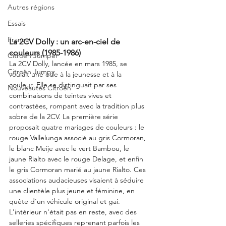
Autres régions
Essais
France
La 2CV Dolly : un arc-en-ciel de 
couleurs (1985-1986)
Citroën Jumper
La 2CV Dolly, lancée en mars 1985, se 
Citroën Jumpy
voulait une ode à la jeunesse et à la 
couleur. Elle se distinguait par ses 
Nouveautés Citroën
combinaisons de teintes vives et 
contrastées, rompant avec la tradition plus 
sobre de la 2CV. La première série 
proposait quatre mariages de couleurs : le 
rouge Vallelunga associé au gris Cormoran, 
le blanc Meije avec le vert Bambou, le 
jaune Rialto avec le rouge Delage, et enfin 
le gris Cormoran marié au jaune Rialto. Ces 
associations audacieuses visaient à séduire 
une clientèle plus jeune et féminine, en 
quête d'un véhicule original et gai. 
L'intérieur n'était pas en reste, avec des 
selleries spécifiques reprenant parfois les 