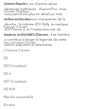
Citroën Basalt
suite consacrée sur d'autres séries 
devenues mythiques.  Aujourd'hui, nous 
Citroën Holidays
nous penchons plus en détail sur trois 
Utilitaires Citroën
autres interprétations marquantes de la 
deuche : la colorée 2CV Dolly, la nautique 
Futures Citroën
2CV France 3, et l'inattendue star de 
cinéma, la 2CV 007. Chacune, à sa manière, 
Essais et comparatifs Citroën
a contribué à forger la légende de cette 
Les concepts Citroën
voiture populaire et attachante.
L'histoire Citroën
DS
DS3 Crossback
DS 4
DS7 Crossback
DS N°8
Marché automobile
Europe