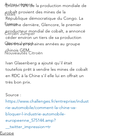
Autres régions
Environ 70% de la production mondiale de 
cobalt provient des mines de la 
Essais
République démocratique du Congo. La 
France
semaine dernière, Glencore, le premier 
producteur mondial de cobalt, a annoncé 
Citroën Jumper
céder environ un tiers de sa production 
Citroën Jumpy
des trois prochaines années au groupe 
chinois GEM. 
Nouveautés Citroën
Ivan Glasenberg a ajouté qu'il était 
toutefois prêt à vendre les mines de cobalt 
en RDC à la Chine s'il elle lui en offrait un 
très bon prix.
Source : 
https://www.challenges.fr/entreprise/indust
rie-automobile/comment-la-chine-va-
bloquer-l-industrie-automobile-
europeenne_575144.amp?
__twitter_impression=tr
Europe