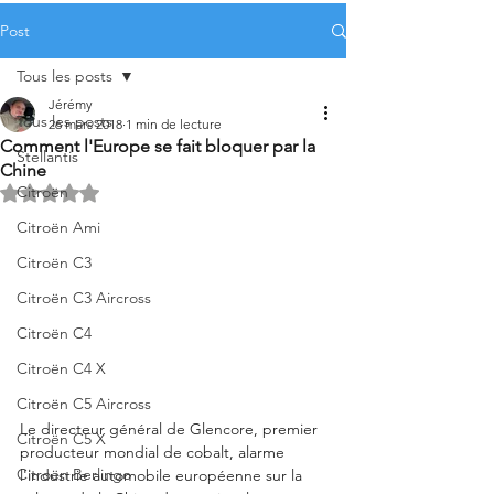
Post
Tous les posts
Jérémy
Tous les posts
26 mars 2018
1 min de lecture
Comment l'Europe se fait bloquer par la
Stellantis
Chine
Citroën
Noté NaN étoiles sur 5.
Citroën Ami
Citroën C3
Citroën C3 Aircross
Citroën C4
Citroën C4 X
Citroën C5 Aircross
Le directeur général de Glencore, premier 
Citroën C5 X
producteur mondial de cobalt, alarme 
Citroën Berlingo
l'industrie automobile européenne sur la 