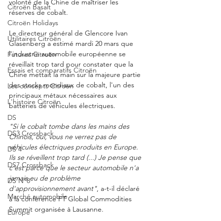
volonté de la Chine de maîtriser les 
Citroën Basalt
réserves de cobalt. 
Citroën Holidays
Le directeur général de Glencore Ivan 
Utilitaires Citroën
Glasenberg a estimé mardi 20 mars que 
l'industrie automobile européenne se 
Futures Citroën
réveillait trop tard pour constater que la 
Essais et comparatifs Citroën
Chine mettait la main sur la majeure partie 
des stocks mondiaux de cobalt, l'un des 
Les concepts Citroën
principaux métaux nécessaires aux 
L'histoire Citroën
batteries de véhicules électriques.
DS
"Si le cobalt tombe dans les mains des 
DS3 Crossback
Chinois, oui, vous ne verrez pas de 
véhicules électriques produits en Europe. 
DS 4
Ils se réveillent trop tard (...) Je pense que 
DS7 Crossback
c'est parce que le secteur automobile n'a 
jamais eu de problème 
DS N°8
d'approvisionnement avant"
, a-t-il déclaré 
Marché automobile
à la conférence FT Global Commodities 
Summit organisée à Lausanne.
Europe