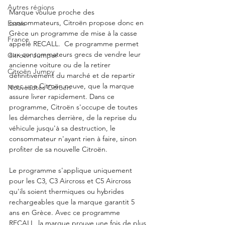
Autres régions
Marque voulue proche des 
consommateurs, Citroën propose donc en 
Essais
Grèce un programme de mise à la casse 
France
appelé RECALL.  Ce programme permet 
aux consommateurs grecs de vendre leur 
Citroën Jumper
ancienne voiture ou de la retirer 
Citroën Jumpy
définitivement du marché et de repartir 
avec une Citroën neuve, que la marque 
Nouveautés Citroën
assure livrer rapidement. Dans ce 
programme, Citroën s'occupe de toutes 
les démarches derrière, de la reprise du 
véhicule jusqu'à sa destruction, le 
consommateur n'ayant rien à faire, sinon 
profiter de sa nouvelle Citroën. 
Le programme s'applique uniquement 
pour les C3, C3 Aircross et C5 Aircross 
qu'ils soient thermiques ou hybrides 
rechargeables que la marque garantit 5 
ans en Grèce. Avec ce programme 
RECALL, la marque prouve une fois de plus 