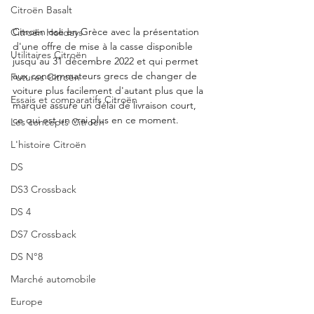
Citroën Basalt
Citroën ose en Grèce avec la présentation 
Citroën Holidays
d'une offre de mise à la casse disponible 
Utilitaires Citroën
jusqu'au 31 décembre 2022 et qui permet 
aux consommateurs grecs de changer de 
Futures Citroën
voiture plus facilement d'autant plus que la 
Essais et comparatifs Citroën
marque assure un délai de livraison court, 
ce qui est un vrai plus en ce moment. 
Les concepts Citroën
L'histoire Citroën
DS
DS3 Crossback
DS 4
DS7 Crossback
DS N°8
Marché automobile
Europe