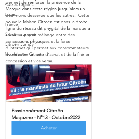
permet de renforcer la présence de la 
Autres régions
Marque dans cette région jusqu'alors un 
Essais
peu moins desservie que les autres.  Cette 
nouvelle Maison Citroën est dans la droite 
France
ligne du réseau dit phygital de la marque à 
Citroën Jumper
savoir un parfait mélange entre des 
concessions physiques et la force 
Citroën Jumpy
d'internet qui permet aux consommateurs 
Nouveautés Citroën
de débuter un acte d'achat et de la finir en 
concession et vice versa.  
Passionnément Citroën 
Magazine - N°13 - Octobre2022
Acheter