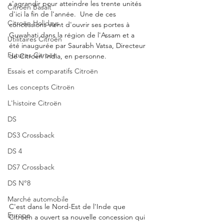
s'agrandir pour atteindre les trente unités 
Citroën Basalt
d'ici la fin de l'année.  Une de ces 
Citroën Holidays
concessions vient d'ouvrir ses portes à 
Guwahati dans la région de l'Assam et a 
Utilitaires Citroën
été inaugurée par Saurabh Vatsa, Directeur 
Futures Citroën
de Citroën India, en personne. 
Essais et comparatifs Citroën
Les concepts Citroën
L'histoire Citroën
DS
DS3 Crossback
DS 4
DS7 Crossback
DS N°8
Marché automobile
C'est dans le Nord-Est de l'Inde que 
Europe
Citroën a ouvert sa nouvelle concession qui 