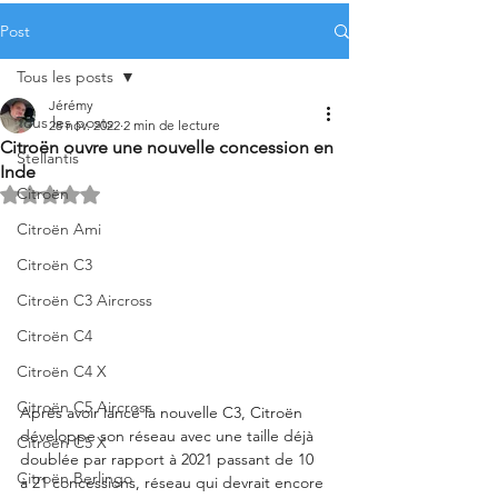
Post
Tous les posts
Jérémy
Tous les posts
28 nov. 2022
2 min de lecture
Citroën ouvre une nouvelle concession en
Stellantis
Inde
Citroën
Noté NaN étoiles sur 5.
Citroën Ami
Citroën C3
Citroën C3 Aircross
Citroën C4
Citroën C4 X
Citroën C5 Aircross
Après avoir lancé la nouvelle C3, Citroën 
développe son réseau avec une taille déjà 
Citroën C5 X
doublée par rapport à 2021 passant de 10 
Citroën Berlingo
à 21 concessions, réseau qui devrait encore 