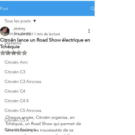
Post
Tous les posts
Jérémy
Tous les posts
31 août 2021
1 min de lecture
Citroën lance un Road Show électrique en
Stellantis
Tchéquie
Citroën
Noté NaN étoiles sur 5.
Citroën Ami
Citroën C3
Citroën C3 Aircross
Citroën C4
Citroën C4 X
Citroën C5 Aircross
Chaque année, Citroën organise, en 
Citroën C5 X
Tchéquie, un Road Show qui permet de 
Citroën Berlingo
faire découvrir les nouveautés de sa 