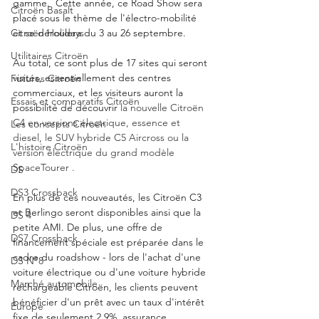
gamme.  Cette année, ce Road Show sera 
Citroën Basalt
placé sous le thème de l'électro-mobilité 
et se déroulera du 3 au 26 septembre. 
Citroën Holidays
Utilitaires Citroën
Au total, ce sont plus de 17 sites qui seront 
visités, essentiellement des centres 
Futures Citroën
commerciaux, et les visiteurs auront la 
Essais et comparatifs Citroën
possibilité de découvrir 
la nouvelle Citroën 
C4 en versions électrique, essence et 
Les concepts Citroën
diesel, le SUV hybride C5 Aircross ou la 
L'histoire Citroën
version électrique du grand modèle 
SpaceTourer .
DS
DS3 Crossback
En plus de ces nouveautés, les Citroën C3 
et Berlingo seront disponibles ainsi que la 
DS 4
petite AMI. De plus, une offre de 
DS7 Crossback
financement spéciale est préparée dans le 
cadre du roadshow - lors de l'achat d'une 
DS N°8
voiture électrique ou d'une voiture hybride 
Marché automobile
rechargeable Citroën, les clients peuvent 
bénéficier d'un prêt avec un taux d'intérêt 
Europe
fixe de seulement 2,9%, assurance 