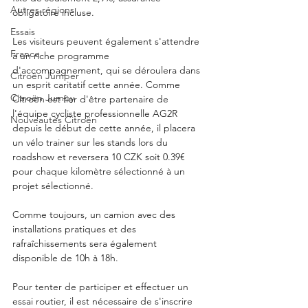
Autres régions
obligatoire incluse.
Essais
Les visiteurs peuvent également s'attendre 
France
à un riche programme 
d'accompagnement, qui se déroulera dans 
Citroën Jumper
un esprit caritatif cette année. Comme 
Citroën Jumpy
Citroën est fier d'être partenaire de 
l'équipe cycliste professionnelle AG2R 
Nouveautés Citroën
depuis le début de cette année, il placera 
un vélo trainer sur les stands lors du 
roadshow et reversera 10 CZK soit 0.39€  
pour chaque kilomètre sélectionné à un 
projet sélectionné.
Comme toujours, un camion avec des 
installations pratiques et des 
rafraîchissements sera également 
disponible de 10h à 18h. 
Pour tenter de participer et effectuer un 
essai routier, il est nécessaire de s'inscrire 