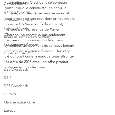
internationaux. C’est dans ce contexte 
Citroën Basalt
porteur que le constructeur a choisi la 
Citroën Holidays
Turquie, son deuxième marché mondial, 
pour présenter son tout dernier fleuron : le 
Utilitaires Citroën
nouveau C5 Aircross. Ce lancement, 
Futures Citroën
marqué par la présence de Xavier 
Chardon, ne constitue pas seulement 
Essais et comparatifs Citroën
l'arrivée d'un nouveau modèle, mais 
Les concepts Citroën
symbolise l'achèvement du renouvellement 
complet de la gamme Citroën. Une étape 
L'histoire Citroën
clé qui positionne la marque pour affronter 
DS
les défis de 2026 avec une offre produit 
entièrement modernisée.
DS3 Crossback
DS 4
DS7 Crossback
DS N°8
Marché automobile
Europe