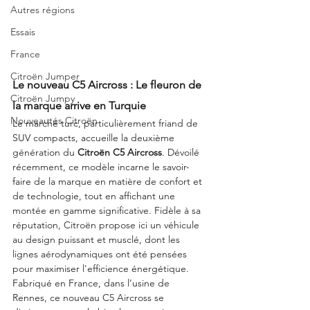
Autres régions
Essais
France
Citroën Jumper
Le nouveau C5 Aircross : Le fleuron de 
Citroën Jumpy
la marque arrive en Turquie
Nouveautés Citroën
Le marché turc, particulièrement friand de 
SUV compacts, accueille la deuxième 
génération du 
Citroën C5 Aircross
. Dévoilé 
récemment, ce modèle incarne le savoir-
faire de la marque en matière de confort et 
de technologie, tout en affichant une 
montée en gamme significative. Fidèle à sa 
réputation, Citroën propose ici un véhicule 
au design puissant et musclé, dont les 
lignes aérodynamiques ont été pensées 
pour maximiser l'efficience énergétique.
Fabriqué en France, dans l’usine de 
Rennes, ce nouveau C5 Aircross se 