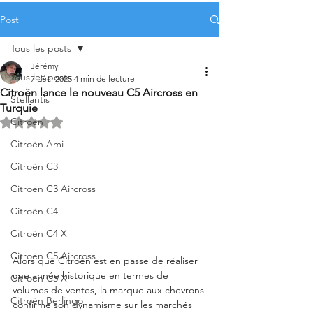
Post
Tous les posts
Jérémy
Tous les posts
7 déc. 2025
4 min de lecture
Citroën lance le nouveau C5 Aircross en
Stellantis
Turquie
Citroën
Noté NaN étoiles sur 5.
Citroën Ami
Citroën C3
Citroën C3 Aircross
Citroën C4
Citroën C4 X
Citroën C5 Aircross
Alors que Citroën est en passe de réaliser 
une année historique en termes de 
Citroën C5 X
volumes de ventes, la marque aux chevrons 
Citroën Berlingo
confirme son dynamisme sur les marchés 