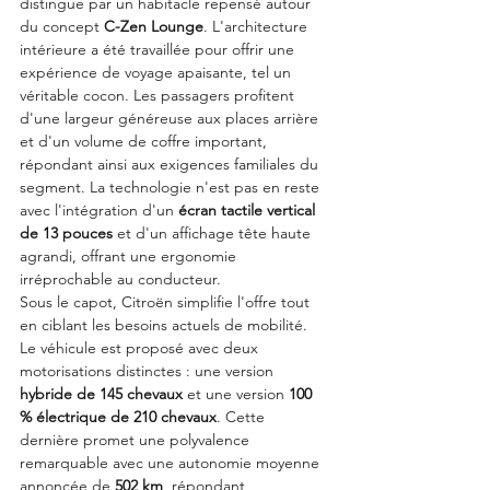
distingue par un habitacle repensé autour 
du concept 
C-Zen Lounge
. L'architecture 
intérieure a été travaillée pour offrir une 
expérience de voyage apaisante, tel un 
véritable cocon. Les passagers profitent 
d'une largeur généreuse aux places arrière 
et d'un volume de coffre important, 
répondant ainsi aux exigences familiales du 
segment. La technologie n'est pas en reste 
avec l'intégration d'un 
écran tactile vertical 
de 13 pouces
 et d'un affichage tête haute 
agrandi, offrant une ergonomie 
irréprochable au conducteur.
Sous le capot, Citroën simplifie l'offre tout 
en ciblant les besoins actuels de mobilité. 
Le véhicule est proposé avec deux 
motorisations distinctes : une version 
hybride de 145 chevaux
 et une version 
100 
% électrique de 210 chevaux
. Cette 
dernière promet une polyvalence 
remarquable avec une autonomie moyenne 
annoncée de 
502 km
, répondant 