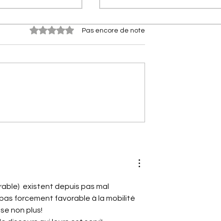
Noté 0 étoile sur 5.
Pas encore de note
s Citroën] Citroën
[Les Citroën de compétitio
rflow : le secret
Citroën 2CV Cross :
à 2 l/100 km
comment elle a conquis la
terre
able)  existent depuis pas mal 
pas forcement favorable à la mobilité 
se non plus! 