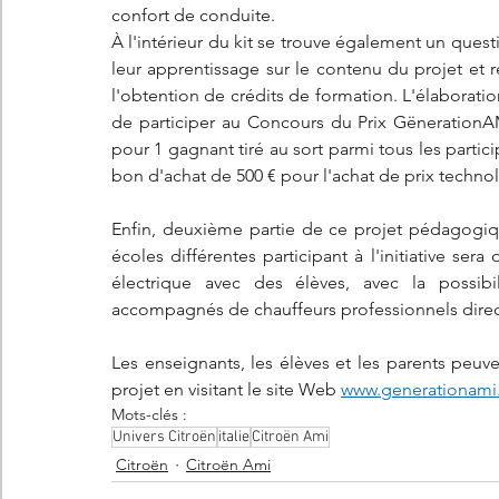
confort de conduite.
À l'intérieur du kit se trouve également un questi
leur apprentissage sur le contenu du projet et re
l'obtention de crédits de formation. L'élaborat
de participer au Concours du Prix GënerationAM
pour 1 gagnant tiré au sort parmi tous les parti
bon d'achat de 500 € pour l'achat de prix techno
Enfin, deuxième partie de ce projet pédagogiq
écoles différentes participant à l'initiative ser
électrique avec des élèves, avec la possibil
accompagnés de chauffeurs professionnels direct
Les enseignants, les élèves et les parents peuven
projet en visitant le site Web 
www.generationami.
Mots-clés :
Univers Citroën
italie
Citroën Ami
Citroën
Citroën Ami