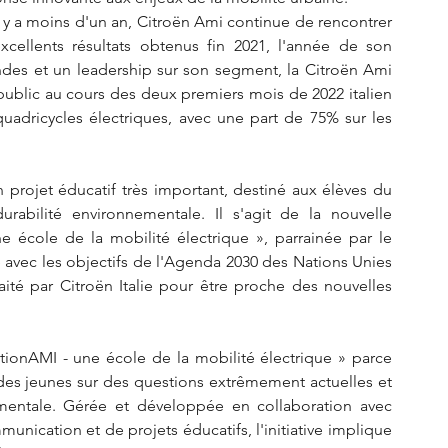
l y a moins d'un an, Citroën Ami continue de rencontrer 
ellents résultats obtenus fin 2021, l'année de son 
es et un leadership sur son segment, la Citroën Ami  
public au cours des deux premiers mois de 2022 italien 
adricycles électriques, avec une part de 75% sur les 
n projet éducatif très important, destiné aux élèves du 
urabilité environnementale. Il s'agit de la nouvelle 
cole de la mobilité électrique », parrainée par le 
e avec les objectifs de l'Agenda 2030 des Nations Unies 
té par Citroën Italie pour être proche des nouvelles 
ionAMI - une école de la mobilité électrique » parce 
n des jeunes sur des questions extrêmement actuelles et 
ementale. Gérée et développée en collaboration avec 
unication et de projets éducatifs, l'initiative implique 