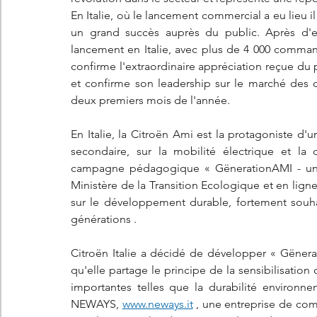
En Italie, où le lancement commercial a eu lieu i
un grand succès auprès du public. Après d'exc
lancement en Italie, avec plus de 4 000 command
confirme l'extraordinaire appréciation reçue du 
et confirme son leadership sur le marché des qu
deux premiers mois de l'année. 
En Italie, la Citroën Ami est la protagoniste d'u
secondaire, sur la mobilité électrique et la d
campagne pédagogique « GënerationAMI - une é
Ministère de la Transition Ecologique et en lign
sur le développement durable, fortement souhai
générations .
Citroën Italie a décidé de développer « Gënerat
qu'elle partage le principe de la sensibilisatio
importantes telles que la durabilité environn
NEWAYS, 
www.neways.it
 , une entreprise de comm