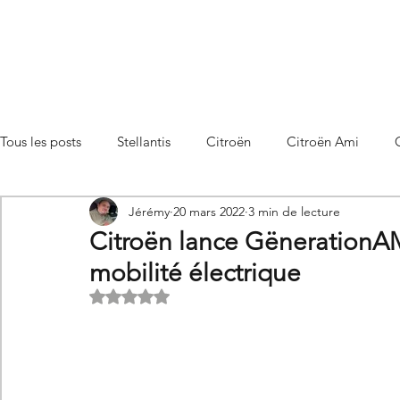
Tous les posts
Stellantis
Citroën
Citroën Ami
Jérémy
20 mars 2022
3 min de lecture
Citroën C3 Aircross
Citroën C4
Citroën C4 X
Citroën lance GënerationAMI
mobilité électrique
Citroën C5 X
Citroën Berlingo
Citroën Basalt
Noté NaN étoiles sur 5.
Utilitaires Citroën
Futures Citroën
Essais et compar