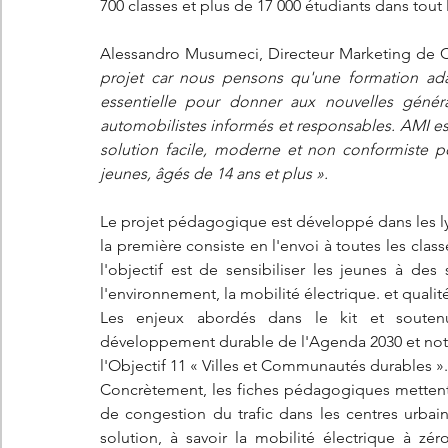
700 classes et plus de 17 000 étudiants dans tout l
Alessandro Musumeci, Directeur Marketing de Citr
projet car nous pensons qu'une formation ada
essentielle pour donner aux nouvelles générat
automobilistes informés et responsables. AMI est l
solution facile, moderne et non conformiste p
jeunes, âgés de 14 ans et plus ».
Le projet pédagogique est développé dans les l
la première consiste en l'envoi à toutes les cla
l'objectif est de sensibiliser les jeunes à de
l'environnement, la mobilité électrique. et qualité
Les enjeux abordés dans le kit et soutenus
développement durable de l'Agenda 2030 et notam
l'Objectif 11 « Villes et Communautés durables ».
Concrètement, les fiches pédagogiques mettent e
de congestion du trafic dans les centres urbain
solution, à savoir la mobilité électrique à zé