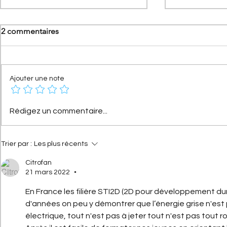
2 commentaires
Ajouter une note
[Les anniversaires Citroën]
[Les Record
Rédigez un commentaire...
Citroën AX : l'histoire d'une
C4 Cactus Ai
citadine révolutionnaire qui
du concept 
fête ses 40 ans
Trier par :
Les plus récents
Citrofan
21 mars 2022
•
En France les filière STI2D (2D pour développement dur
d'années on peu y démontrer que l’énergie grise n'est 
électrique, tout n'est pas à jeter tout n'est pas tout ro