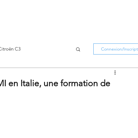
Citroën C3
Connexion/Inscript
Citroën C5 Aircross
 en Italie, une formation de
Citroën Holidays
atifs Citroën