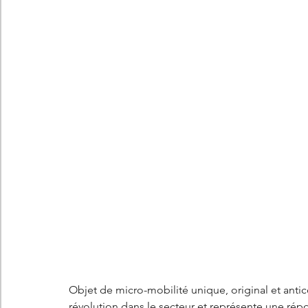
Les concepts Citroën
L'histoire Citroën
DS
D
DS7 Crossback
DS N°8
Marché automobile
E
Essais
France
Citroën Jumper
Citroën Jumpy
Objet de micro-mobilité unique, original et antic
révolution dans le secteur et représente une rép