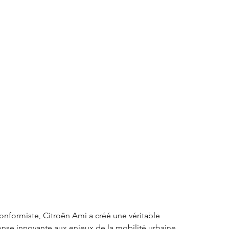
S3 Crossback
DS 4
urope
Autres régions
Nouveautés Citroën
onformiste, Citroën Ami a créé une véritable 
onse innovante aux enjeux de la mobilité urbaine.