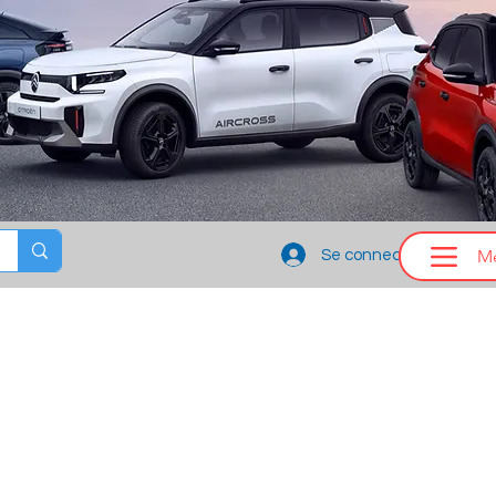
M
Se connecter