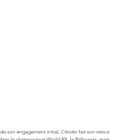
S3 Crossback
DS 4
urope
Autres régions
Nouveautés Citroën
de son engagement initial, Citroën fait son retour 
dans le championnat World RX, le Rallycross, mais 