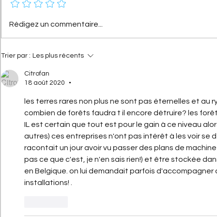
[Les hommes qui ont fait
[A portée d
Rédigez un commentaire...
Citroën] Georges-Marie
Nouvelle Cit
Haardt : l’histoire du bras
Le retour él
droit d’André Citroën
l'icône
Trier par :
Les plus récents
Citrofan
18 août 2020
•
les terres rares non plus ne sont pas éternelles et au
combien de forêts faudra t il encore détruire? les for
IL est certain que tout est pour le gain à ce niveau alor
autres) ces entreprises n'ont pas intérêt à les voir se 
racontait un jour avoir vu passer des plans de machi
pas ce que c'est, je n'en sais rien!) et être stockée da
en Belgique. on lui demandait parfois d'accompagner d
installations! . 
J'aime