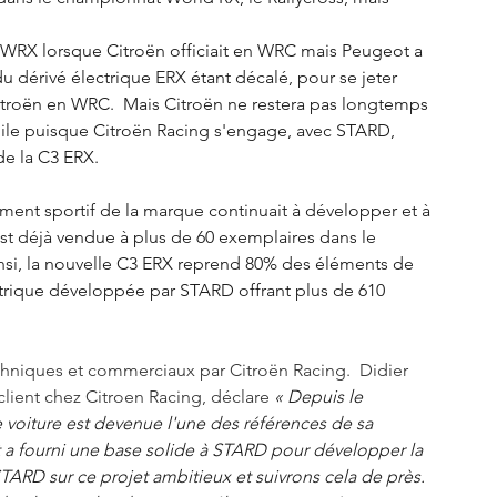
n WRX lorsque Citroën officiait en WRC mais Peugeot a 
 dérivé électrique ERX étant décalé, pour se jeter 
roën en WRC.  Mais Citroën ne restera pas longtemps 
le puisque Citroën Racing s'engage, avec STARD, 
e la C3 ERX. 
ement sportif de la marque continuait à développer et à 
est déjà vendue à plus de 60 exemplaires dans le 
si, la nouvelle C3 ERX reprend 80% des éléments de 
ctrique développée par STARD offrant plus de 610 
echniques et commerciaux par Citroën Racing.  Didier 
lient chez Citroen Racing, déclare 
« Depuis le 
voiture est devenue l'une des références de sa 
et a fourni une base solide à STARD pour développer la 
RD sur ce projet ambitieux et suivrons cela de près. 