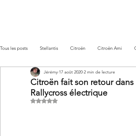
Tous les posts
Stellantis
Citroën
Citroën Ami
Jérémy
17 août 2020
2 min de lecture
Citroën C3 Aircross
Citroën C4
Citroën C4 X
Citroën fait son retour dan
Rallycross électrique
Citroën C5 X
Citroën Berlingo
Citroën Basalt
Noté NaN étoiles sur 5.
Utilitaires Citroën
Futures Citroën
Essais et compar