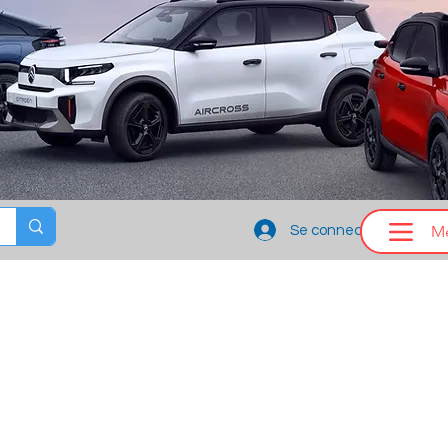
M
Se connecter