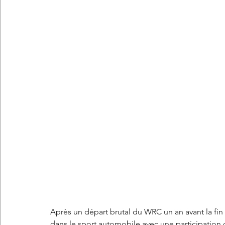
Les concepts Citroën
L'histoire Citroën
DS
D
DS7 Crossback
DS N°8
Marché automobile
E
Essais
France
Citroën Jumper
Citroën Jumpy
Après un départ brutal du WRC un an avant la fin 
dans le sport automobile avec une participation 