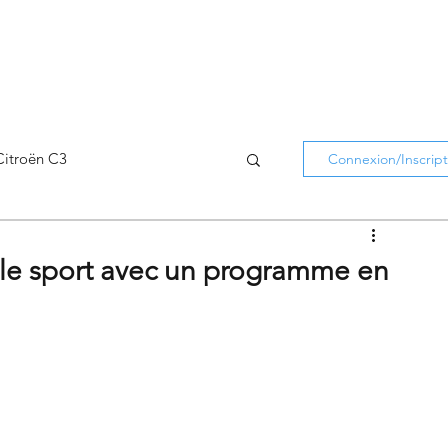
Citroën C3
Connexion/Inscript
Citroën C5 Aircross
s le sport avec un programme en
Citroën Holidays
atifs Citroën