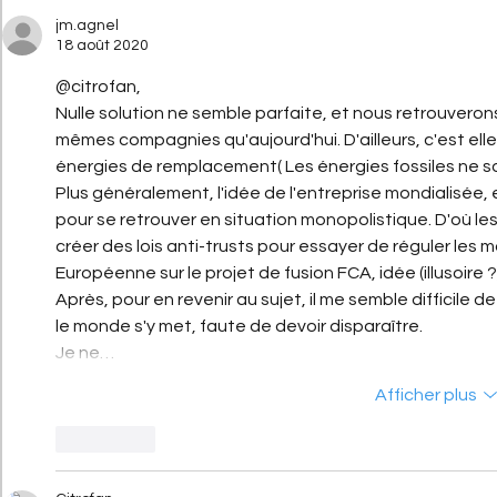
jm.agnel
18 août 2020
@citrofan,
Nulle solution ne semble parfaite, et nous retrouverons 
mêmes compagnies qu'aujourd'hui. D'ailleurs, c'est elles
énergies de remplacement( Les énergies fossiles ne son
Plus généralement, l'idée de l'entreprise mondialisée, e
pour se retrouver en situation monopolistique. D'où l
créer des lois anti-trusts pour essayer de réguler les
Européenne sur le projet de fusion FCA, idée (illusoire
Après, pour en revenir au sujet, il me semble difficile de
le monde s'y met, faute de devoir disparaître.
Je ne…
Afficher plus
J'aime