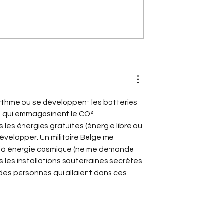
e phares]
[Les innovations Citroën] D
roën 2CV (2028) :
l'AFIL au maintien de voie : 
ectrique de
trajectoire d'une innovation
signée Citroën
 rythme ou se développent les batteries 
êt qui emmagasinent le CO².
s les énergies gratuites (énergie libre ou 
développer. Un militaire Belge me 
ne à énergie cosmique (ne me demande 
ns les installations souterraines secrètes 
es personnes qui allaient dans ces 