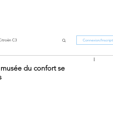
Citroën C3
Connexion/Inscript
Citroën C5 Aircross
 musée du confort se
s
Citroën Holidays
atifs Citroën