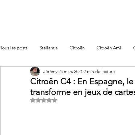
Tous les posts
Stellantis
Citroën
Citroën Ami
Jérémy
25 mars 2021
2 min de lecture
Citroën C3 Aircross
Citroën C4
Citroën C4 X
Citroën C4 : En Espagne, le
transforme en jeux de carte
Citroën C5 X
Citroën Berlingo
Citroën Basalt
Noté NaN étoiles sur 5.
Utilitaires Citroën
Futures Citroën
Essais et compar