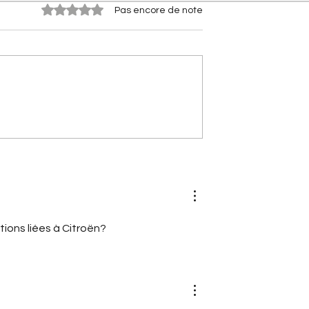
Noté 0 étoile sur 5.
Pas encore de note
es Citroën] Xantia
[Les anniversaires Citroën]
la sportive Citroën
Citroën AX : l'histoire d'un
ssé les supercars
citadine révolutionnaire qui
fête ses 40 ans
tions liées à Citroën?