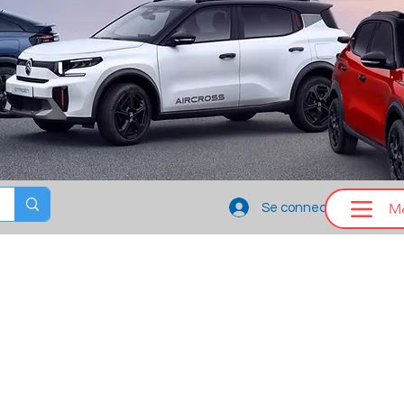
M
Se connecter