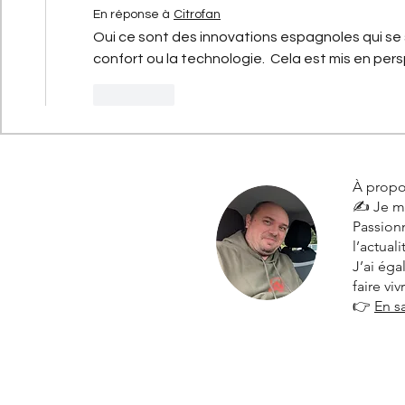
En réponse à
Citrofan
Oui ce sont des innovations espagnoles qui se s
confort ou la technologie.  Cela est mis en per
J'aime
À propo
✍️ Je m
Passionn
l’actual
J’ai ég
faire vi
👉
En s