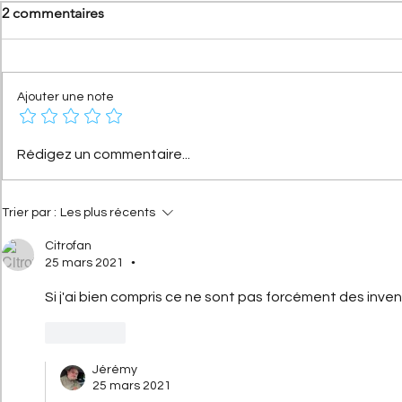
2 commentaires
Ajouter une note
[Les séries spéciales Citroën]
[Les sportiv
Rédigez un commentaire...
Citroën Méhari Azur :
Activa V6 : 
l'histoire de la série spéciale
qui a surcla
devenue mythique
Trier par :
Les plus récents
Citrofan
25 mars 2021
•
Si j'ai bien compris ce ne sont pas forcément des inven
J'aime
Jérémy
25 mars 2021