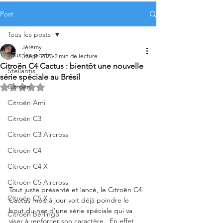
Post
Tous les posts
Jérémy
Tous les posts
3 sept. 2023
2 min de lecture
Citroën C4 Cactus : bientôt une nouvelle
Stellantis
série spéciale au Brésil
Citroën
Noté NaN étoiles sur 5.
Citroën Ami
Citroën C3
Citroën C3 Aircross
Citroën C4
Citroën C4 X
Citroën C5 Aircross
Tout juste présenté et lancé, le Citroën C4 
Citroën C5 X
Cactus mois à jour voit déjà poindre le 
bout du nez d'une série spéciale qui va 
Citroën Berlingo
viser à renforcer son caractère.  En effet, 