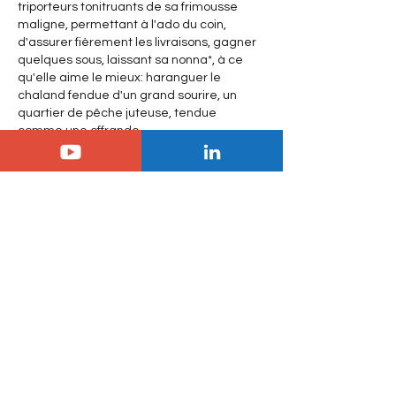
triporteurs tonitruants de sa frimousse 
maligne, permettant à l'ado du coin, 
d'assurer fièrement les livraisons, gagner 
quelques sous, laissant sa nonna*, à ce 
qu'elle aime le mieux: haranguer le 
chaland fendue d'un grand sourire, un 
quartier de pêche juteuse, tendue 
comme une offrande.
Etape suivante: AMI pick up, et AMI 
découvrable, pour le transport d'objets 
hauts (comme…
Afficher plus
J'aime
Voir plus de réponses
jm.agnel
28 juil. 2021
En réponse à
Michaël