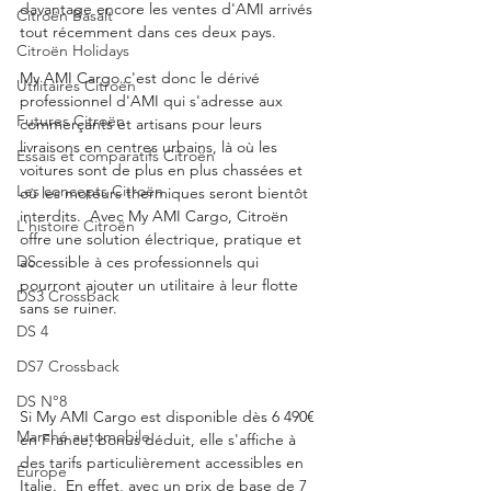
davantage encore les ventes d'AMI arrivés 
Citroën Basalt
tout récemment dans ces deux pays. 
Citroën Holidays
My AMI Cargo c'est donc le dérivé 
Utilitaires Citroën
professionnel d'AMI qui s'adresse aux 
Futures Citroën
commerçants et artisans pour leurs 
livraisons en centres urbains, là où les 
Essais et comparatifs Citroën
voitures sont de plus en plus chassées et 
Les concepts Citroën
où les moteurs thermiques seront bientôt 
interdits.  Avec My AMI Cargo, Citroën 
L'histoire Citroën
offre une solution électrique, pratique et 
DS
accessible à ces professionnels qui 
pourront ajouter un utilitaire à leur flotte 
DS3 Crossback
sans se ruiner. 
DS 4
DS7 Crossback
DS N°8
Si My AMI Cargo est disponible dès 6 490€ 
Marché automobile
en France, bonus déduit, elle s'affiche à 
des tarifs particulièrement accessibles en 
Europe
Italie.  En effet, avec un prix de base de 7 