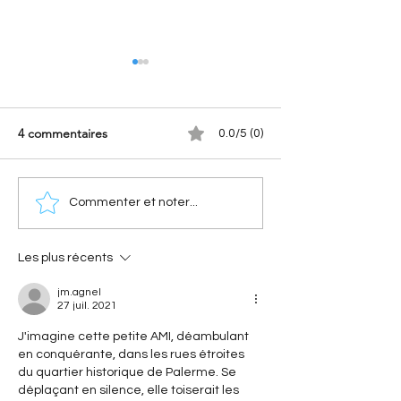
4 commentaires
0.0/5 (0)
[Les sportives Citroën]
[Les anniversaires
Commenter et noter...
Xantia Activa V6 : la
Citroën] Citroën 
sportive Citroën qui a
l'histoire d'une c
surclassé les supercars
révolutionnaire qu
Les plus récents
ses 40 ans
jm.agnel
27 juil. 2021
J'imagine cette petite AMI, déambulant 
en conquérante, dans les rues étroites 
du quartier historique de Palerme. Se 
déplaçant en silence, elle toiserait les 