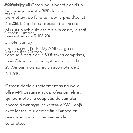
Autres régions
600€, My AMI Cargo peut bénéficier d'un 
bonus équivalent à 30% du prix, 
Essais
permettant de faire tomber le prix d'achat 
France
à 5 731.15€ qui peut descendre encore 
plus si un véhicule est mis à la casse, le tarif 
Citroën Jumper
passant alors à 5 108.20€. 
Citroën Jumpy
En Espagne, l'offre My AMI Cargo est 
Nouveautés Citroën
vendue à partir de 7 600€ taxes comprises, 
mais Citroën offre un système de crédit à 
29.99e par mois après un acompte de 3 
431.64€.  
Citroën déploie rapidement sa nouvelle 
offre AMi destinée aux professionnels et 
qui permettra, à coup sûr, de stimuler 
encore davantage les ventes d'AMI, déjà 
excellentes, qui devrait finir l'année en 
première position des ventes de 
voiturettes. 