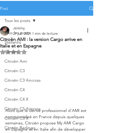
Post
Tous les posts
Jérémy
Tous les posts
27 juil. 2021
1 min de lecture
Citroën AMI : la version Cargo arrive en
Stellantis
Italie et en Espagne
Citroën
Noté NaN étoiles sur 5.
Citroën Ami
Citroën C3
Citroën C3 Aircross
Citroën C4
Citroën C4 X
Citroën C5 Aircross
Alors que le dérivé professionnel d'AMI est 
commercialisé en France depuis quelques 
Citroën C5 X
semaines, Citroën propose My AMI Cargo 
Citroën Berlingo
en Espagne et en Italie afin de développer 