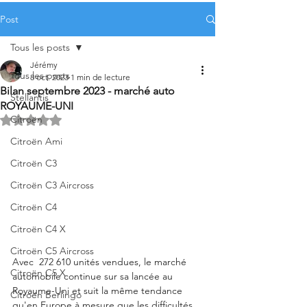
Post
Tous les posts
Jérémy
Tous les posts
8 oct. 2023
1 min de lecture
Bilan septembre 2023 - marché auto
Stellantis
ROYAUME-UNI
Citroën
Noté NaN étoiles sur 5.
Citroën Ami
Citroën C3
Citroën C3 Aircross
Citroën C4
Citroën C4 X
Citroën C5 Aircross
Avec  272 610 unités vendues, le marché 
Citroën C5 X
automobile continue sur sa lancée au 
Royaume-Uni et suit la même tendance 
Citroën Berlingo
qu'en Europe à mesure que les difficultés 