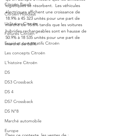
Citroën Basalt
logistiques se résorbent.  Les véhicules 
électriques affichent une croissance de 
Citroën Holidays
18.9% à 45 323 unités pour une part de 
Utilitaires Citroën
marché de 16.6% tandis que les voitures 
hybrides rechargeables sont en hausse de 
Futures Citroën
50.9% à 18 535 unités pour une part de 
Essais et comparatifs Citroën
marché de 6.8%. 
Les concepts Citroën
L'histoire Citroën
DS
DS3 Crossback
DS 4
DS7 Crossback
DS N°8
Marché automobile
Europe
Dans ce contexte, les ventes de : 