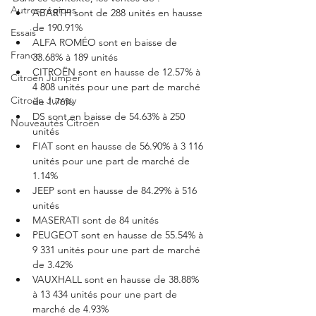
Autres régions
ABARTH sont de 288 unités en hausse 
de 190.91%
Essais
ALFA ROMÉO sont en baisse de 
France
33.68% à 189 unités
CITROËN sont en hausse de 12.57% à 
Citroën Jumper
4 808 unités pour une part de marché 
Citroën Jumpy
de 1.76%
DS sont en baisse de 54.63% à 250 
Nouveautés Citroën
unités
FIAT sont en hausse de 56.90% à 3 116 
unités pour une part de marché de 
1.14%
JEEP sont en hausse de 84.29% à 516 
unités
MASERATI sont de 84 unités
PEUGEOT sont en hausse de 55.54% à 
9 331 unités pour une part de marché 
de 3.42%
VAUXHALL sont en hausse de 38.88% 
à 13 434 unités pour une part de 
marché de 4.93%