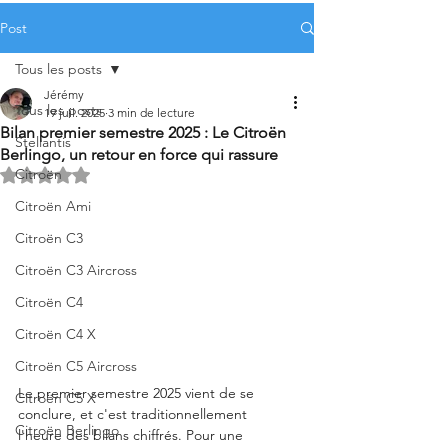
Post
Tous les posts
Jérémy
Tous les posts
19 juil. 2025
3 min de lecture
Bilan premier semestre 2025 : Le Citroën
Stellantis
Berlingo, un retour en force qui rassure
Citroën
Noté NaN étoiles sur 5.
Citroën Ami
Citroën C3
Citroën C3 Aircross
Citroën C4
Citroën C4 X
Citroën C5 Aircross
Le premier semestre 2025 vient de se 
Citroën C5 X
conclure, et c'est traditionnellement 
Citroën Berlingo
l'heure des bilans chiffrés. Pour une 