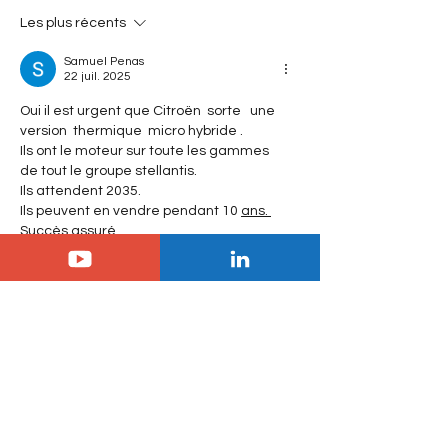
Airflow : le secret du
Cross : comment 
concept à 2 l/100 km
conquis la terre
Les plus récents
Samuel Penas
22 juil. 2025
Oui il est urgent que Citroën  sorte   une  
version  thermique  micro hybride .
Ils ont le moteur sur toute les gammes  
de tout le groupe stellantis.
Ils attendent 2035.
Ils peuvent en vendre pendant 10 
ans. 
Succès assuré.
Pour info  j'ai eu 2 berlingo,a quand le 
troisième ?
J'aime
laurent.helljet
21 juil. 2025
Pardon Jeremy mais je ne comprends 
rien à cet article. Berlingo VP n'est plus 