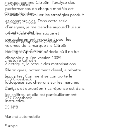
marque comme Citroën, l'analyse des 
Citroën Basalt
performances de chaque modèle est 
Citroën Holidays
cruciale pour évaluer les stratégies produit 
et commerciales. Dans cette série 
Utilitaires Citroën
d'analyses, je me penche aujourd'hui sur 
Futures Citroën
un véhicule emblématique et 
particulièrement important pour les 
Essais et comparatifs Citroën
volumes de la marque : le Citroën 
Les concepts Citroën
Berlingo. Après une période où il ne fut 
disponible qu'en version 100% 
L'histoire Citroën
électrique, le retour des motorisations 
DS
thermiques, notamment diesel, a rebattu 
les cartes. Comment se comporte le 
DS3 Crossback
ludospace aux chevrons sur les marchés 
DS 4
français et européen ? La réponse est dans 
les chiffres, et elle est particulièrement 
DS7 Crossback
instructive.
DS N°8
Marché automobile
Europe